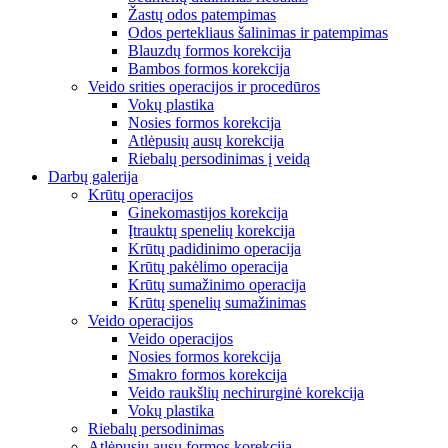
Žastų odos patempimas
Odos pertekliaus šalinimas ir patempimas
Blauzdų formos korekcija
Bambos formos korekcija
Veido srities operacijos ir procedūros
Vokų plastika
Nosies formos korekcija
Atlėpusių ausų korekcija
Riebalų persodinimas į veidą
Darbų galerija
Krūtų operacijos
Ginekomastijos korekcija
Įtrauktų spenelių korekcija
Krūtų padidinimo operacija
Krūtų pakėlimo operacija
Krūtų sumažinimo operacija
Krūtų spenelių sumažinimas
Veido operacijos
Veido operacijos
Nosies formos korekcija
Smakro formos korekcija
Veido raukšlių nechirurginė korekcija
Vokų plastika
Riebalų persodinimas
Atlėpusių ausų formos korekcija