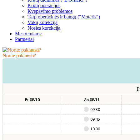
Krūtų operacijos
Kvėpavimo problemos
Tarp operacinės ir bangų ("Moteris")
Vokų korekcija
Nosies korekcija
Mes remiame
Partneriai
Norite paklausti?
P
Pr 08/10
An 08/11
09:30
09:45
10:00