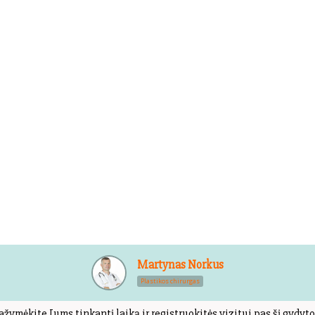
Martynas Norkus
Plastikos chirurgas
ažymėkite Jums tinkantį laiką ir registruokitės vizitui pas šį gydyto