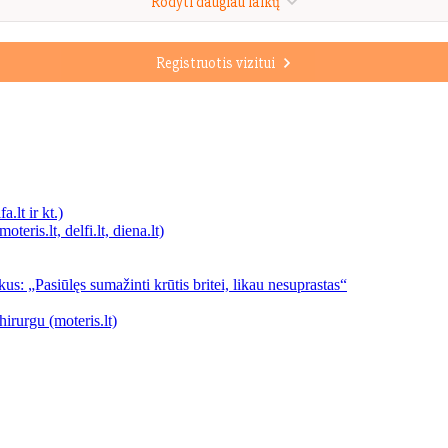
Rodyti daugiau laikų
Registruotis vizitui
a.lt ir kt.)
teris.lt, delfi.lt, diena.lt)
us: „Pasiūlęs sumažinti krūtis britei, likau nesuprastas“
hirurgu (moteris.lt)