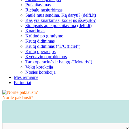
Prakaitavimas
Riebalų nusiurbimas
Saulė mus sendina. Ką daryti? (delfi.lt)
Kas yra knarkimas, kodėl jis išsivysto?
Straipsnis apie prakaitavimą (delfi.lt)
Knarkimas
Krūtinė po gimdymo
Krūtų didinimas
Krūtų didinimas ("L'Officiel")
Krūtų operacijos
Kvėpavimo problemos
Tarp operacinės ir bangų ("Moteris")
Vokų korekcija
Nosies korekcija
Mes remiame
Partneriai
Norite paklausti?
P