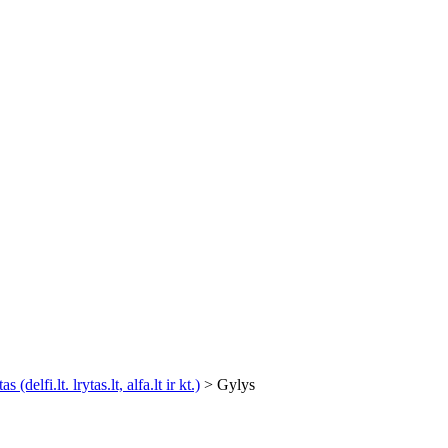
delfi.lt. lrytas.lt, alfa.lt ir kt.)
>
Gylys