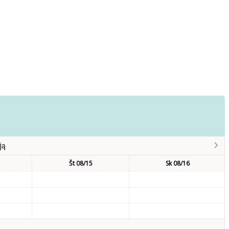
ją
Št 08/15
Sk 08/16