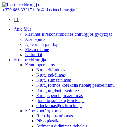
+370 686 33217
info@plastinechirurgija.lt
LT
Apie Mus
Plastinės ir rekonstrukcinės chirurgijos gydytojas
Atsiliepimai
Apie mus spaudoje
Mes remiame
Partneriai
Estetinė chirurgija
Krūtų operacijos
Krūtų didinimas
Krūtų pakėlimas
Krūtų sumažinimas
Krūtų formos korekcija riebalų persodinimu
Krūtų implantų keitimas
Krūtų spenelių mažinimas
Įtrauktų spenelių korekcija
Ginekomastijos korekcija
Kūno kontūrų korekcija
Riebalų nusiurbimas
Pilvo plastika
Sėdmenų didinimas riebalais