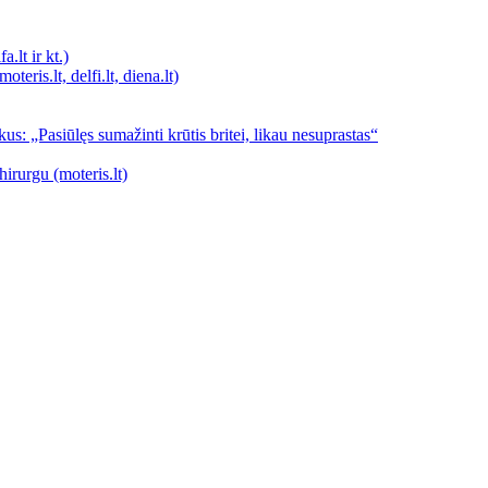
a.lt ir kt.)
teris.lt, delfi.lt, diena.lt)
us: „Pasiūlęs sumažinti krūtis britei, likau nesuprastas“
hirurgu (moteris.lt)