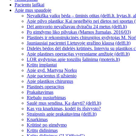
Pacientų laiškai
Apie mus spaudoje
Nevaikiška vaikų bėda – ūminis otitas (delfi.lt. lrytas.lt, alf
Apie pilvo plastiką: Kai negelbėjo nei dietos nei sportas (mo
Dėl antsvorio nevažiavau dviračiu 24 metus (delfi.lt)
Po gimdymo liko pilvukas (Mamos žurnalas, 2016/03)
Plastinės ir rekonstrukcinės chirurgijos gydytojas M. Nork
Jauniausiai pacientei Lietuvoje grąžino klausą (delfi.lt)
Didelės bėdos dėl didelės krūtinės. Interviu su plastikos c
Apie plastines operacijas vyresniame amžiuje (delfi.lt)
LOR gydytojas apie tonzilių šalinimą (moteris.lt)
Krūtų implantai
Apie gyd. Martyną Norkų
Apie pacientus iš užsienio
Apie plastikos chirurgus
Plastinės operacijos
Prakaitavimas
Riebalų nusiurbimas
Saulė mus sendina. Ką daryti? (delfi.lt)
Kas yra knarkimas, kodėl jis išsivysto?
Straipsnis apie prakaitavimą (delfi.lt)
Knarkimas
Krūtinė po gimdymo
Krūtų didinimas
Krūtų didinimas ("L'Officiel")