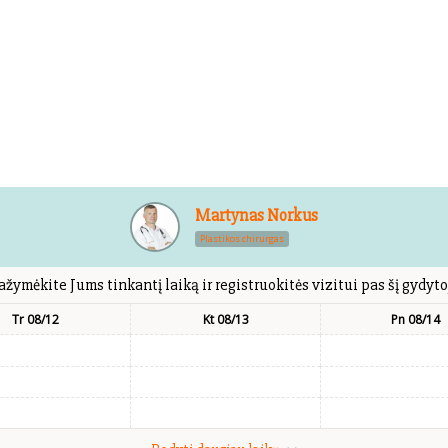
Martynas Norkus
Plastikos chirurgas
ažymėkite Jums tinkantį laiką ir registruokitės vizitui pas šį gydyto
Tr 08/12
Kt 08/13
Pn 08/14