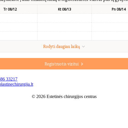
Tr 08/12
Kt 08/13
Pn 08/14
Rodyti daugiau laikų
Registruotis vizitui
686 33217
astinechirurgija.lt
© 2026 Estetinės chirurgijos centras