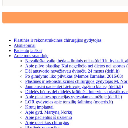
Plastinės ir rekonstrukcinės chirurgijos gydytojas
Atsiliepimai
Pacientų laiškai
Apie mus spaudoje
Nevaikiška vaikų bėda – ūminis otitas (delfi.lt. lrytas.lt, alf
Apie pilvo plastiką: Kai negelbėjo nei dietos nei sportas (mo
Dėl antsvorio nevažiavau dviračiu 24 metus (delfi.lt)
Po gimdymo liko pilvukas (Mamos žurnalas, 2016/03)
Plastinės ir rekonstrukcinės chirurgijos gydytojas M. Nork
Jauniausiai pacientei Lietuvoje grąžino klausą (delfi.lt)
Didelės bėdos dėl didelės krūtinės. Interviu su plastikos c
Apie plastines operacijas vyresniame amžiuje (delfi.lt)
LOR gydytojas apie tonzilių šalinimą (moteris.lt)
Krūtų implantai
Apie gyd. Martyną Norkų
Apie pacientus iš užsienio
Apie plastikos chirurgus
Plastinės operacijos