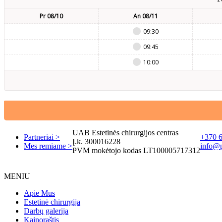
Pr 08/10
An 08/11
09:30
09:45
10:00
UAB Estetinės chirurgijos centras
Partneriai >
+370 
Į.k. 300016228
Mes remiame >
info@pl
PVM mokėtojo kodas LT100005717312
MENIU
Apie Mus
Estetinė chirurgija
Darbų galerija
Kainoraštis