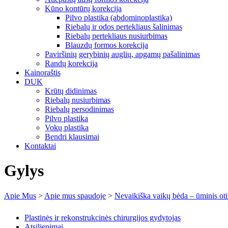
Kūno kontūrų korekcija
Pilvo plastika (abdominoplastika)
Riebalų ir odos pertekliaus šalinimas
Riebalų pertekliaus nusiurbimas
Blauzdų formos korekcija
Paviršinių gerybinių auglių, apgamų pašalinimas
Randų korekcija
Kainoraštis
DUK
Krūtų didinimas
Riebalų nusiurbimas
Riebalų persodinimas
Pilvo plastika
Vokų plastika
Bendri klausimai
Kontaktai
Gylys
Apie Mus
>
Apie mus spaudoje
>
Nevaikiška vaikų bėda – ūminis otitas (
Plastinės ir rekonstrukcinės chirurgijos gydytojas
Atsiliepimai