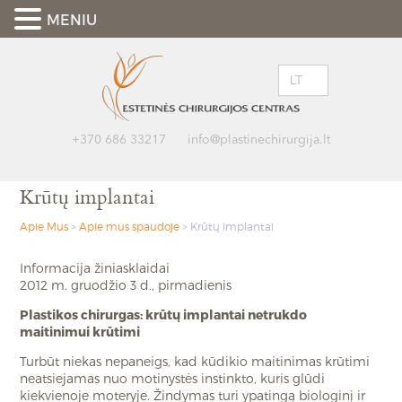
MENIU
LT
+370 686 33217
info@plastinechirurgija.lt
Krūtų implantai
Apie Mus
>
Apie mus spaudoje
>
Krūtų implantai
Informacija žiniasklaidai
2012 m. gruodžio 3 d., pirmadienis
Plastikos chirurgas: krūtų implantai netrukdo
maitinimui krūtimi
Turbūt niekas nepaneigs, kad kūdikio maitinimas krūtimi
neatsiejamas nuo motinystės instinkto, kuris glūdi
kiekvienoje moteryje. Žindymas turi ypatingą biologinį ir