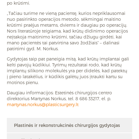
po krūtimi.
„Tačiau turime ne vieną pacientę, kurios nepriklausomai
nuo pasirinkto operacijos metodo, sėkmingai maitino
krūtimi praėjus metams, dviems ir daugiau po operacijų.
Nors literatūroje teigiama, kad krūtų didinimo operacijos
neįtakoja maitinimo krūtimi, tačiau džiugu girdėti, kai
mano pacientės tai patvirtina savo žodžiais“ – dalinasi
patirtimi gyd. M. Norkus.
Gydytojas taip pat paneigia mitą, kad krūtų implantai gali
kelti pavojų kūdikiui. Tyrimų rezultatai rodo, kad krūtų
implantų silikono molekulės yra per didelės, kad patektų
į pieno latakėlius, ir kūdikis galėtų juos įtraukti kartu su
motinos pienu.
Daugiau informacijos: Estetinės chirurgijos centro
direktorius Martynas Norkus, tel. 8 686 33217, el. p.
martynas.norkus@plasticsurgery.lt
Plastinės ir rekonstrukcinės chirurgijos gydytojas