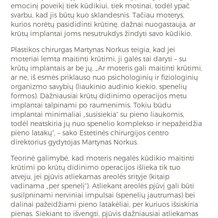
emocinį poveikį tiek kūdikiui, tiek motinai, todėl ypač
svarbu, kad jis būtų kuo sklandesnis. Tačiau moterys,
kurios norėtų pasididinti krūtinę, dažnai nuogastauja, ar
krūtų implantai joms nesutrukdys žindyti savo kūdikio.
Plastikos chirurgas Martynas Norkus teigia, kad jei
moteriai lemta maitinti krūtimi, ji galės tai daryti – su
krūtų implantais ar be jų. „Ar moteris gali maitinti krūtimi,
ar ne, iš esmės priklauso nuo psichologinių ir fiziologinių
organizmo savybių (liaukinio audinio kiekio, spenelių
formos). Dažniausiai krūtų didinimo operacijos metu
implantai talpinami po raumenimis. Tokiu būdu
implantai minimaliai „susisiekia“ su pieno liaukomis,
todėl neatskiria jų nuo spenelio komplekso ir nepažeidžia
pieno latakų“, – sako Estetinės chirurgijos centro
direktorius gydytojas Martynas Norkus.
Teorinė galimybė, kad moteris negalės kūdikio maitinti
krūtimi po krūtų didinimo operacijos išlieka tik tuo
atveju, jei pjūvis atliekamas areolės srityje (kitaip
vadinama „per spenelį“). Atliekant areolės pjūvį gali būti
susilpninami nerviniai impulsai (spenelių jautrumas) bei
dalinai pažeidžiami pieno latakėliai, per kuriuos išsiskiria
pienas. Siekiant to išvengti, pjūvis dažniausiai atliekamas