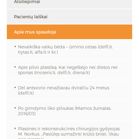
Atsiliepimai
Pacientų laiškai
Apie mus spaudoje
Nevaikiška vaikų bėda – ūminis otitas (delfi.lt.
lrytas.lt, alfa.lt ir kt.)
Apie pilvo plastiką: Kai negelbėjo nei dietos nei
sportas (moteris.lt, delfi.lt, diena.lt)
Dėl antsvorio nevažiavau dviračiu 24 metus
(delfi.lt)
Po gimdymo liko pilvukas (Mamos žurnalas,
2016/03)
Plastinės ir rekonstrukcinės chirurgijos gydytojas
M. Norkus: „Pasiūlęs sumažinti krūtis britei, likau