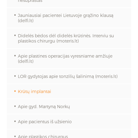
nesuprastas“
Jauniausiai pacientei Lietuvoje grąžino klausą
(delfi.lt)
Didelės bėdos dėl didelės krūtinės. Interviu su
plastikos chirurgu (moteris.lt)
Apie plastines operacijas vyresniame amžiuje
(delfi.lt)
LOR gydytojas apie tonzilių šalinimą (moteris.lt)
Krūtų implantai
Apie gyd. Martyną Norkų
Apie pacientus iš užsienio
Apie plastikos chirurgus