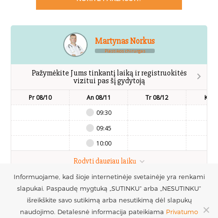
Martynas Norkus
Plastikos chirurgas
Pažymėkite Jums tinkantį laiką ir registruokitės
vizitui pas šį gydytoją
Pr 08/10
An 08/11
Tr 08/12
Kt 0
09:30
09:45
10:00
Rodyti daugiau laikų
Informuojame, kad šioje internetinėje svetainėje yra renkami
slapukai. Paspaudę mygtuką „SUTINKU“ arba „NESUTINKU“
UAB Estetinės
Registruotis vizitui
išreikškite savo sutikimą arba nesutikimą dėl slapukų
chirurgijos centras
+370 686 33217
naudojimo. Detalesnė informacija pateikiama
Privatumo
PARTNERIAI >
Į.k. 300016228