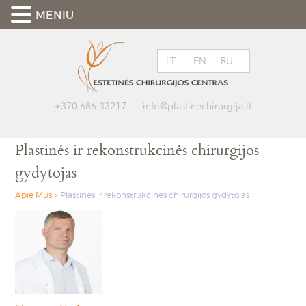
MENIU
LT
EN
RU
+370 686 33217
info@plastinechirurgija.lt
Plastinės ir rekonstrukcinės chirurgijos
gydytojas
Apie Mus
>
Plastinės ir rekonstrukcinės chirurgijos gydytojas