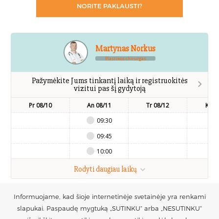
NORITE PAKLAUSTI?
Martynas Norkus
Plastikos chirurgas
Pažymėkite Jums tinkantį laiką ir registruokitės
vizitui pas šį gydytoją
Pr 08/10
An 08/11
Tr 08/12
Kt 0
09:30
09:45
10:00
Rodyti daugiau laikų
Informuojame, kad šioje internetinėje svetainėje yra renkami
UAB Estetinės
Registruotis vizitui
slapukai. Paspaudę mygtuką „SUTINKU“ arba „NESUTINKU“
chirurgijos centras
+370 686 33217