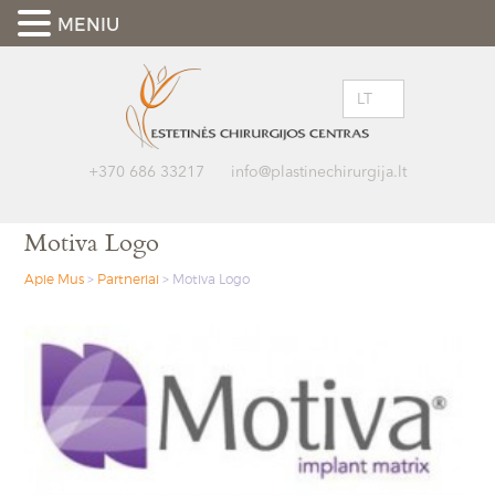
MENIU
LT
+370 686 33217
info@plastinechirurgija.lt
Motiva Logo
Apie Mus
>
Partneriai
>
Motiva Logo