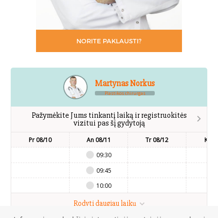
NORITE PAKLAUSTI?
Martynas Norkus
Plastikos chirurgas
Pažymėkite Jums tinkantį laiką ir registruokitės
vizitui pas šį gydytoją
Pr 08/10
An 08/11
Tr 08/12
Kt 0
09:30
09:45
10:00
Rodyti daugiau laikų