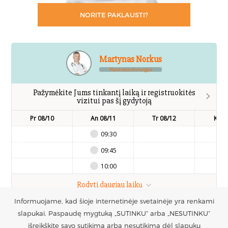
NORITE PAKLAUSTI?
Martynas Norkus
Plastikos chirurgas
Pažymėkite Jums tinkantį laiką ir registruokitės
vizitui pas šį gydytoją
Pr 08/10
An 08/11
Tr 08/12
Kt 0
09:30
09:45
10:00
Rodyti daugiau laikų
Informuojame, kad šioje internetinėje svetainėje yra renkami
slapukai. Paspaudę mygtuką „SUTINKU“ arba „NESUTINKU“
UAB Estetinės
Registruotis vizitui
išreikškite savo sutikimą arba nesutikimą dėl slapukų