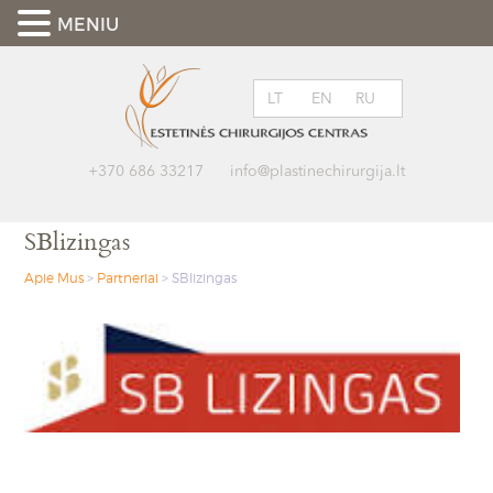
MENIU
LT
EN
RU
+370 686 33217
info@plastinechirurgija.lt
SBlizingas
Apie Mus
>
Partneriai
>
SBlizingas