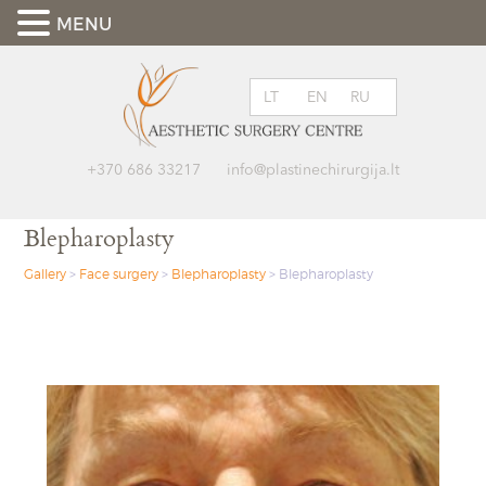
MENU
LT
EN
RU
+370 686 33217
info@plastinechirurgija.lt
Blepharoplasty
Gallery
>
Face surgery
>
Blepharoplasty
>
Blepharoplasty