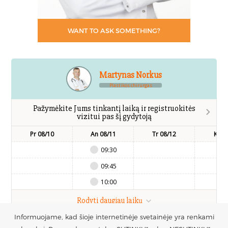
WANT TO ASK SOMETHING?
Martynas Norkus
Plastikos chirurgas
Pažymėkite Jums tinkantį laiką ir registruokitės
vizitui pas šį gydytoją
Pr 08/10
An 08/11
Tr 08/12
Kt 0
09:30
09:45
10:00
Rodyti daugiau laikų
Informuojame, kad šioje internetinėje svetainėje yra renkami