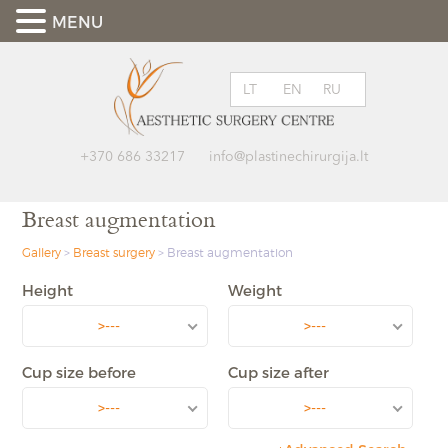
MENU
LT
EN
RU
+370 686 33217
info@plastinechirurgija.lt
Breast augmentation
Gallery
>
Breast surgery
>
Breast augmentation
Height
Weight
>---
>---
Cup size before
Cup size after
>---
>---