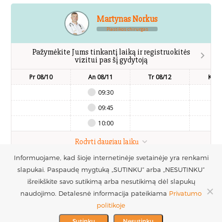
Martynas Norkus
Plastikos chirurgas
Pažymėkite Jums tinkantį laiką ir registruokitės
vizitui pas šį gydytoją
Pr 08/10
An 08/11
Tr 08/12
Kt 0
09:30
09:45
10:00
Rodyti daugiau laikų
Informuojame, kad šioje internetinėje svetainėje yra renkami
UAB Estetinės
slapukai. Paspaudę mygtuką „SUTINKU“ arba „NESUTINKU“
Registruotis vizitui
Mob.:
išreikškite savo sutikimą arba nesutikimą dėl slapukų
chirurgijos centras
+370 686 33217
naudojimo. Detalesnė informacija pateikiama
Privatumo
PARTNERS >
Į.k. 300016228
politikoje
WE SUPPORT >
VAT code
info@plasticsurgery.lt
Sutinku
Nesutinku