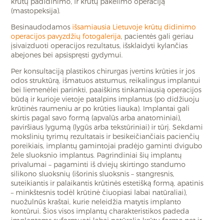
krūtų padidinimo, ir krūtų pakėlimo operaciją
(mastopeksija).
Besinaudodamos
išsamiausia Lietuvoje krūtų didinimo
operacijos pavyzdžių fotogalerija
, pacientės gali geriau
įsivaizduoti operacijos rezultatus, išsklaidyti kylančias
abejones bei apsispręsti gydymui.
Per konsultaciją plastikos chirurgas įvertins krūties ir jos
odos struktūrą, išmatuos atstumus, reikalingus implantui
bei liemenėlei parinkti, paaiškins tinkamiausią operacijos
būdą ir kurioje vietoje patalpins implantus (po didžiuoju
krūtinės raumeniu ar po krūties liauka). Implantai gali
skirtis pagal savo formą (apvalūs arba anatominiai),
paviršiaus lygumą (lygūs arba tekstūriniai) ir tūrį. Sekdami
mokslinių tyrimų rezultatais ir besikeičiančiais pacienčių
poreikiais, implantų gamintojai pradėjo gaminti dvigubo
žele sluoksnio implantus. Pagrindiniai šių implantų
privalumai – pagaminti iš dviejų skirtingo standumo
silikono sluoksnių (išorinis sluoksnis – stangresnis,
suteikiantis ir palaikantis krūtinės estetišką formą, apatinis
– minkštesnis todėl krūtinė čiuopiasi labai natūraliai),
nuožulnūs kraštai, kurie neleidžia matytis implanto
kontūrui. Šios visos implantų charakteristikos padeda