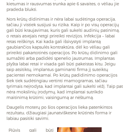
kietumas ir rausvumas trunka apie 6 savaites, o vėliau jie
pradeda blukti.
Nors krūtų didinimas ir nėra labai sudėtinga operacija,
tačiau ji vistiek susijusi su rizika. Kaip ir po visų operacijų
gali būti kraujavimas, kuris gali sukelti audinių patinimą,
o retais atvejais netgi prireikti revizijos. Infekcija – labai
retas reiškinys. Kai kada gali išsivystyti implantą
gaubiančios kapsulės kontraktūra, dėl ko vėliau gali
prireikti pakartotinės operacijos. Po krūtų didinimo gali
sumažėti arba padidėti spenelio jautrumas. Implantas
plyšta labai retai ir visada gali būti pakeistas kitu. Jeigu
taip atsitiktų, implantus gaminanti firma jį suteiktų
pacientei nemokamai. Po krūtų padidinimo operacijos
šiek tiek sudėtingiau vertinti mamogramas, tačiau
tyrimais neįrodyta, kad implantai gali sukelti vėžį. Taip pat
nėra mokslinių įrodymų, kad implantai sutrikdo
maitinimą krūtimi, vaisingumą ar nėštumą.
Daugelis moterų po šios operacijos lieka patenkintos
rezultatu, džiaugiasi jaunatviškesne krūtinės forma ir
labiau pasitiki savimi.
Pjūvis gali būti