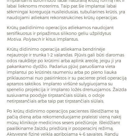
implantams suformuoti labai natūralią krūtų formą net ir
labai lieknoms moterims. Taip pat šie implantai labai
sėkmingai koreguoja nusileidusias, tubuliarines krūtis, yra
naudojami atliekant rekonstrukcines krūtų operacijas.
Krūtų padidinimo operacijos atliekamos naudojant
sertifikuotus ir pripažintus silikono geliu užpildytus
Motiva
,
Polytech
ir kitus implantus.
Krūtų didinimo operacija atliekama bendrinėje
nejautroje ir trunka 1-2 valandas. Pjūvis gali būti daromas
odos raukšlėje po krūtimi arba aplink areolę, jeigu ji yra
pakankamo dydžio. Padarius pjūvį paruošiama vieta
implantui po krūtinės raumeniu arba po pieno liauka
priklausomai nuo pasirinktos ir su paciente prieš operaciją
aptartos taktikos. Implanto viršūnė sulygiuojama su
spenelio projekcija ir implanto ložės drenuojamos. Žaizda
susiuvama poodyje tirpstančiais siūlais, o odoje
netirpstančiais arba taip pat tirpstančiais siūlais.
Po krūtų didinimo operacijos pacientes išleidžiame tą
pačią dieną arba rekomenduojame praleisti vieną naktį
mūsų klinikoje medicinos sesers priežiūroje. Išleidžiant
paaiškiname žaizdų priežiūrą ir pooperacinį režimą.
Aktyvesnė fizinė veikla apribojama 4-6 savaites. Randų