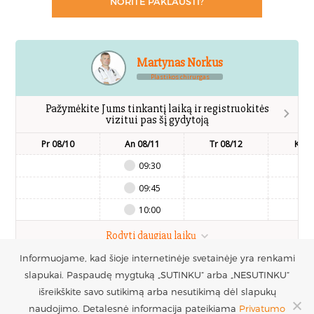
NORITE PAKLAUSTI?
Martynas Norkus
Plastikos chirurgas
Pažymėkite Jums tinkantį laiką ir registruokitės
vizitui pas šį gydytoją
Pr 08/10
An 08/11
Tr 08/12
Kt 0
09:30
09:45
10:00
Rodyti daugiau laikų
Informuojame, kad šioje internetinėje svetainėje yra renkami
slapukai. Paspaudę mygtuką „SUTINKU“ arba „NESUTINKU“
UAB Estetinės
Registruotis vizitui
išreikškite savo sutikimą arba nesutikimą dėl slapukų
chirurgijos centras
+370 686 33217
naudojimo. Detalesnė informacija pateikiama
Privatumo