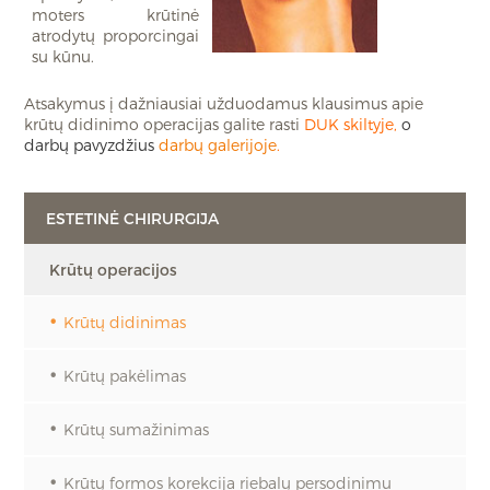
moters krūtinė
atrodytų proporcingai
su kūnu.
Atsakymus į dažniausiai užduodamus klausimus apie
krūtų didinimo operacijas galite rasti
DUK skiltyje
,
o
darbų pavyzdžius
darbų galerijoje
.
ESTETINĖ CHIRURGIJA
Krūtų operacijos
Krūtų didinimas
Krūtų pakėlimas
Krūtų sumažinimas
Krūtų formos korekcija riebalų persodinimu