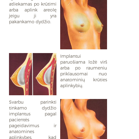
atliekamas po krūtimi
arba aplink areolę
jeigu ji yra
pakankamo dydžio.
Implantui
paruošiama ložė virš
arba po raumeniu
priklausomai nuo
anatominių krūties
aplinkybių.
Svarbu parinkti
tinkamo dydžio
implantus pagal
pacientės
pageidavimus ir
anatomines
aplinkybes, kad