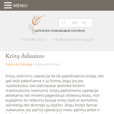
MENIU
LT
EN
RU
+370 686 33217
info@plastinechirurgija.lt
Krūtų didinimas
Estetinė chirurgija
>
Krūtų didinimas
Krūtų didinimo operacija ne tik padidinamos krūtys, bet
gali būti pakeičiama ir jų forma, jeigu jos yra
nusileidusios, kas dažniausiai atsitinka krūtimi
maitinusioms mamoms. Krūtų padidinimo operacija
atliekama, kai moteris pageidauja didesnių krūtų, nori
sugrąžinti iki nėštumo buvusį krūtų dydį ar sumažinti
asimetriją dėl skirtingo jų dydžio. Jeigu krūtys žymiai
nukarusios, tos pačios operacijos metu galima atlikti ir