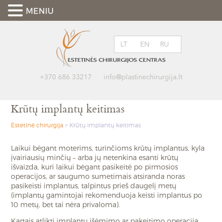
MENIU
LT
EN
RU
+370 686 33217
info@plastinechirurgija.lt
Krūtų implantų keitimas
Estetinė chirurgija
>
Krūtų implantų keitimas
Laikui bėgant moterims, turinčioms krūtų implantus, kyla
įvairiausių minčių – arba jų netenkina esanti krūtų
išvaizda, kuri laikui bėgant pasikeitė po pirmosios
operacijos, ar saugumo sumetimais atsiranda noras
pasikeisti implantus, talpintus prieš daugelį metų
(implantų gamintojai rekomenduoja keisti implantus po
10 metų, bet tai nėra privaloma).
Kartais atlikti implantų išėmimo ar pakeitimo operaciją