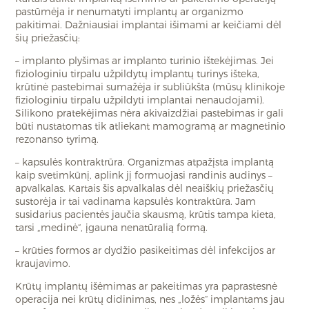
pastūmėja ir nenumatyti implantų ar organizmo
pakitimai. Dažniausiai implantai išimami ar keičiami dėl
šių priežasčių:
– implanto plyšimas ar implanto turinio ištekėjimas. Jei
fiziologiniu tirpalu užpildytų implantų turinys išteka,
krūtinė pastebimai sumažėja ir subliūkšta (mūsų klinikoje
fiziologiniu tirpalu užpildyti implantai nenaudojami).
Silikono pratekėjimas nėra akivaizdžiai pastebimas ir gali
būti nustatomas tik atliekant mamogramą ar magnetinio
rezonanso tyrimą.
– kapsulės kontraktrūra. Organizmas atpažįsta implantą
kaip svetimkūnį, aplink jį formuojasi randinis audinys –
apvalkalas. Kartais šis apvalkalas dėl neaiškių priežasčių
sustorėja ir tai vadinama kapsulės kontraktūra. Jam
susidarius pacientės jaučia skausmą, krūtis tampa kieta,
tarsi „medinė“, įgauna nenatūralią formą.
– krūties formos ar dydžio pasikeitimas dėl infekcijos ar
kraujavimo.
Krūtų implantų išėmimas ar pakeitimas yra paprastesnė
operacija nei krūtų didinimas, nes „ložės“ implantams jau