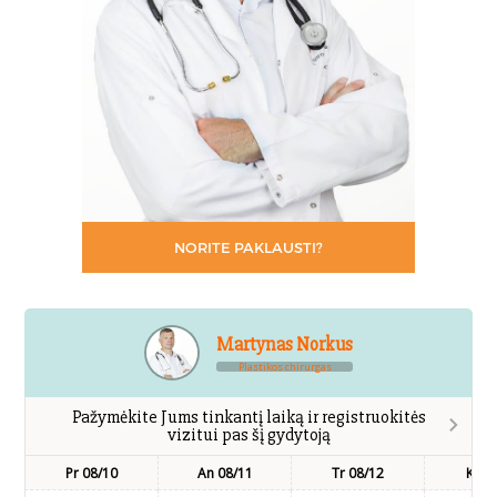
NORITE PAKLAUSTI?
Martynas Norkus
Plastikos chirurgas
Pažymėkite Jums tinkantį laiką ir registruokitės
vizitui pas šį gydytoją
Pr 08/10
An 08/11
Tr 08/12
Kt 0