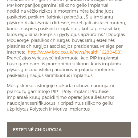
PIP kompanijos gaminti silikono gelio implantai
nedidina vėžio rizikos ir moterims nėra būtina juos
pasikeisti, patikimi šaltiniai pabrėžia: „Šių implantų
plyšimo rizika žymiai didesnė, todėl gali atsirasti moterų,
kurios nuspręs pasikeisti implantus, kol taip neatsitiko;
kitos reguliariai kreipsis į gydytojus apžiūroms.“ (Douglas
McGeorge, plastikos chirurgas, buvęs Britų estetinės
plastinės chirurgijos asociacijos prezidentas. Prieiga per
internetą:
http://www.bbc.co.uk/news/health-16280458
).
Prancūzijos vyriausybė informuoja, kad PIP implantai
buvo gaminami iš pramoninio silikono, kuris implantui
plyšus greičiau išteka į audinius, ir pataria moterims
pasikeisti į naujus sertifikuotus implantus.
Mūsų klinikos istorijoje niekada nebuvo naudojami
prancūzų gamintojo PIP – Poly Implant Prothese
implantai; krūtų padidinimo operacijos atliekamos
naudojant sertifikuotus ir pripažintus silikono geliu
užpildytus Polytech ir Motiva implantus.
ESTETINĖ CHIRURGIJA