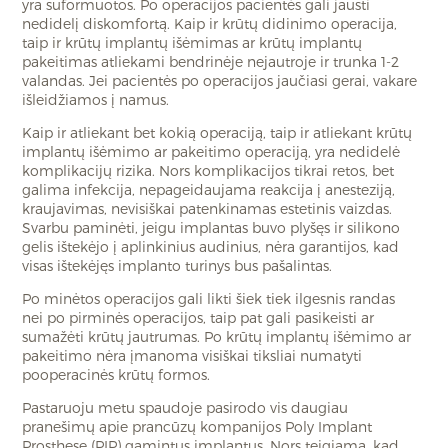
yra suformuotos. Po operacijos pacientės gali jausti
nedidelį diskomfortą. Kaip ir krūtų didinimo operacija,
taip ir krūtų implantų išėmimas ar krūtų implantų
pakeitimas atliekami bendrinėje nejautroje ir trunka 1-2
valandas. Jei pacientės po operacijos jaučiasi gerai, vakare
išleidžiamos į namus.
Kaip ir atliekant bet kokią operaciją, taip ir atliekant krūtų
implantų išėmimo ar pakeitimo operaciją, yra nedidelė
komplikacijų rizika. Nors komplikacijos tikrai retos, bet
galima infekcija, nepageidaujama reakcija į anesteziją,
kraujavimas, nevisiškai patenkinamas estetinis vaizdas.
Svarbu paminėti, jeigu implantas buvo plyšęs ir silikono
gelis ištekėjo į aplinkinius audinius, nėra garantijos, kad
visas ištekėjęs implanto turinys bus pašalintas.
Po minėtos operacijos gali likti šiek tiek ilgesnis randas
nei po pirminės operacijos, taip pat gali pasikeisti ar
sumažėti krūtų jautrumas. Po krūtų implantų išėmimo ar
pakeitimo nėra įmanoma visiškai tiksliai numatyti
pooperacinės krūtų formos.
Pastaruoju metu spaudoje pasirodo vis daugiau
pranešimų apie prancūzų kompanijos Poly Implant
Prosthese (PIP) gamintus implantus. Nors teigiama, kad