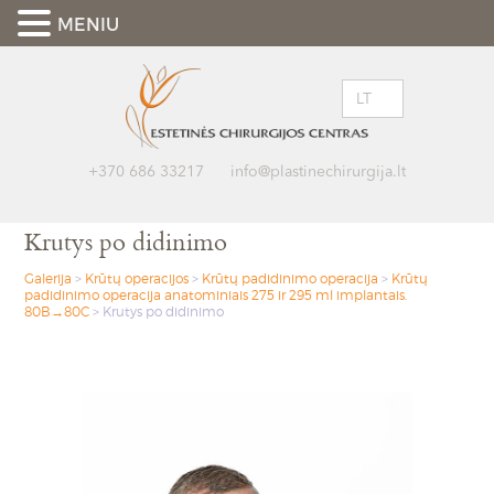
MENIU
LT
+370 686 33217
info@plastinechirurgija.lt
Krutys po didinimo
Galerija
>
Krūtų operacijos
>
Krūtų padidinimo operacija
>
Krūtų
padidinimo operacija anatominiais 275 ir 295 ml implantais.
80B→80C
>
Krutys po didinimo