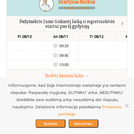
Martynas Norkus
Plastikos chirurgas
Pažymėkite Jums tinkantį laiką ir registruokitės
vizitui pas šį gydytoją
Pr 08/10
An 08/11
Tr 08/12
Kt 0
09:30
09:45
10:00
Rodyti daugiau laikų
Informuojame, kad šioje internetinėje svetainėje yra renkami
slapukai. Paspaudę mygtuką „SUTINKU“ arba „NESUTINKU“
UAB Estetinės
Registruotis vizitui
išreikškite savo sutikimą arba nesutikimą dėl slapukų
chirurgijos centras
+370 686 33217
naudojimo. Detalesnė informacija pateikiama
Privatumo
PARTNERIAI >
Į.k. 300016228
politikoje
MES REMIAME >
PVM mokėtojo kodas
info@plastinechirurgija.lt
Sutinku
Nesutinku
LT100005717312