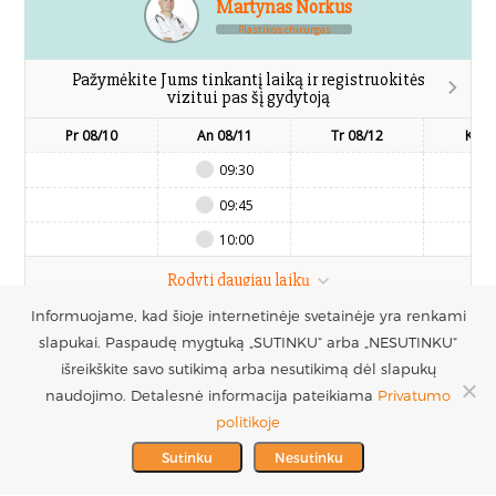
Martynas Norkus
Plastikos chirurgas
Pažymėkite Jums tinkantį laiką ir registruokitės
vizitui pas šį gydytoją
Pr 08/10
An 08/11
Tr 08/12
Kt 0
09:30
09:45
10:00
Rodyti daugiau laikų
Informuojame, kad šioje internetinėje svetainėje yra renkami
slapukai. Paspaudę mygtuką „SUTINKU“ arba „NESUTINKU“
UAB Estetinės
Registruotis vizitui
išreikškite savo sutikimą arba nesutikimą dėl slapukų
chirurgijos centras
+370 686 33217
naudojimo. Detalesnė informacija pateikiama
Privatumo
PARTNERIAI >
Į.k. 300016228
politikoje
MES REMIAME >
PVM mokėtojo kodas
info@plastinechirurgija.lt
Sutinku
Nesutinku
LT100005717312