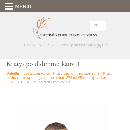
MENIU
LT
+370 686 33217
info@plastinechirurgija.lt
Krutys po didinimo kaire 1
Galerija
>
Krūtų operacijos
>
Krūtų padidinimo operacija
>
Krūtų
padidinimo operacija anatominiais 275 ir 295 ml implantais.
80B→80C
>
Krutys po didinimo kaire 1