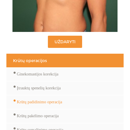
Krūtų operacijos
Ginekomastijos korekcija
Įtrauktų spenelių korekcija
Krūtų padidinimo operacija
Krūtų pakėlimo operacija
Krūtų sumažinimo operacija