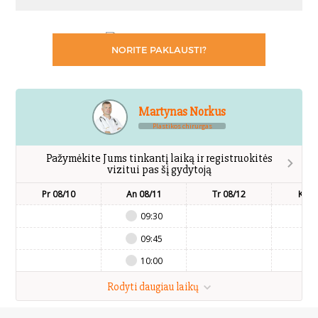
NORITE PAKLAUSTI?
Martynas Norkus
Plastikos chirurgas
Pažymėkite Jums tinkantį laiką ir registruokitės
vizitui pas šį gydytoją
Pr 08/10
An 08/11
Tr 08/12
Kt 0
09:30
09:45
10:00
Rodyti daugiau laikų