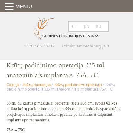
MENIU
LT
EN
RU
+370 686 33217
info@plastinechirurgija.lt
Krūtų padidinimo operacija 335 ml
anatominiais implantais. 75A→C
Galerija
>
Krūtų operacijos
>
Krūtų padidinimo operacija
>
Krūtų
padidinimo operacija 335 ml anatominiais implantais. 75A→C
33 m. du kartus gimdžiusiai pacientei (ūgis 168 cm, svoris 62 kg)
atlikta krūtų padidinimo operacija 335 ml anatominiais ypač aukštos
projekcijos implantais atliekant pjūvius po krūtimis ir talpinant
implantus po raumenimis.
75A→75C