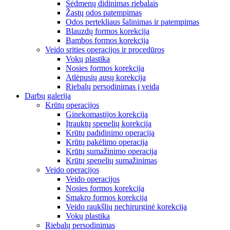
Sėdmenų didinimas riebalais
Žastų odos patempimas
Odos pertekliaus šalinimas ir patempimas
Blauzdų formos korekcija
Bambos formos korekcija
Veido srities operacijos ir procedūros
Vokų plastika
Nosies formos korekcija
Atlėpusių ausų korekcija
Riebalų persodinimas į veidą
Darbų galerija
Krūtų operacijos
Ginekomastijos korekcija
Įtrauktų spenelių korekcija
Krūtų padidinimo operacija
Krūtų pakėlimo operacija
Krūtų sumažinimo operacija
Krūtų spenelių sumažinimas
Veido operacijos
Veido operacijos
Nosies formos korekcija
Smakro formos korekcija
Veido raukšlių nechirurginė korekcija
Vokų plastika
Riebalų persodinimas