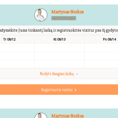
Martynas Norkus
Plastikos chirurgas
ažymėkite Jums tinkantį laiką ir registruokitės vizitui pas šį gydyto
Tr 08/12
Kt 08/13
Pn 08/14
Rodyti daugiau laikų
Registruotis vizitui
Martynas Norkus