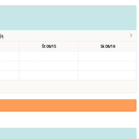
ją
Št 08/15
Sk 08/16