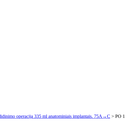
didinimo operacija 335 ml anatominiais implantais. 75A→C
>
PO 1