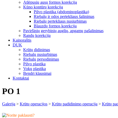
Atlėpusių ausų formos korekcija
Kūno kontūrų korekcija
Pilvo plastika (abdominoplastika)
Riebalų ir odos pertekliaus šalinimas
Riebalų pertekliaus nusiurbimas
Blauzdų formos korekcija
Paviršinių gerybinių auglių, apgamų pašalinimas
Randų korekcija
Kainoraštis
DUK
Krūtų didinimas
Riebalų nusiurbimas
Riebalų persodinimas
Pilvo plastika
Vokų plastika
Bendri klausimai
Kontaktai
PO 1
Galerija
>
Krūtų operacijos
>
Krūtų padidinimo operacija
>
Krūtų pa