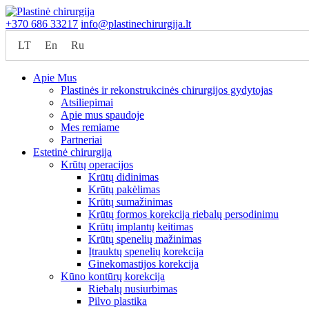
+370 686 33217
info@plastinechirurgija.lt
LT
En
Ru
Apie Mus
Plastinės ir rekonstrukcinės chirurgijos gydytojas
Atsiliepimai
Apie mus spaudoje
Mes remiame
Partneriai
Estetinė chirurgija
Krūtų operacijos
Krūtų didinimas
Krūtų pakėlimas
Krūtų sumažinimas
Krūtų formos korekcija riebalų persodinimu
Krūtų implantų keitimas
Krūtų spenelių mažinimas
Įtrauktų spenelių korekcija
Ginekomastijos korekcija
Kūno kontūrų korekcija
Riebalų nusiurbimas
Pilvo plastika