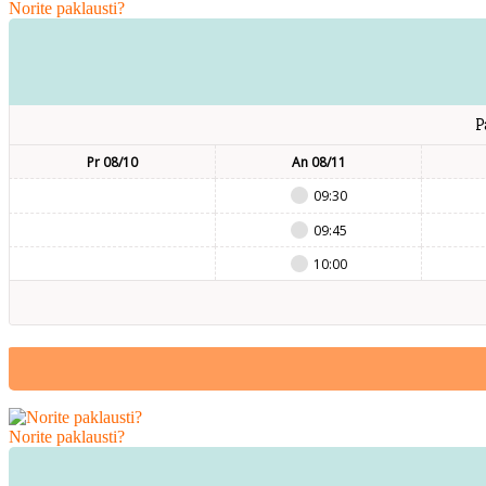
Norite paklausti?
P
Pr 08/10
An 08/11
09:30
09:45
10:00
Norite paklausti?