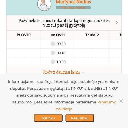
Martynas Norkus
Plastikos chirurgas
Pažymėkite Jums tinkantį laiką ir registruokitės
vizitui pas šį gydytoją
Pr 08/10
An 08/11
Tr 08/12
Kt 0
09:30
09:45
10:00
Rodyti daugiau laikų
Informuojame, kad šioje internetinėje svetainėje yra renkami
slapukai. Paspaudę mygtuką „SUTINKU“ arba „NESUTINKU“
UAB Estetinės
Registruotis vizitui
išreikškite savo sutikimą arba nesutikimą dėl slapukų
chirurgijos centras
+370 686 33217
naudojimo. Detalesnė informacija pateikiama
Privatumo
PARTNERIAI >
Į.k. 300016228
politikoje
MES REMIAME >
PVM mokėtojo kodas
info@plastinechirurgija.lt
Sutinku
Nesutinku
LT100005717312