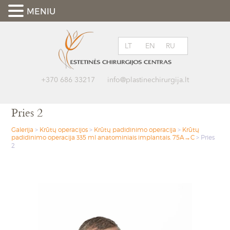
MENIU
LT
EN
RU
+370 686 33217
info@plastinechirurgija.lt
Pries 2
Galerija
>
Krūtų operacijos
>
Krūtų padidinimo operacija
>
Krūtų
padidinimo operacija 335 ml anatominiais implantais. 75A→C
>
Pries
2