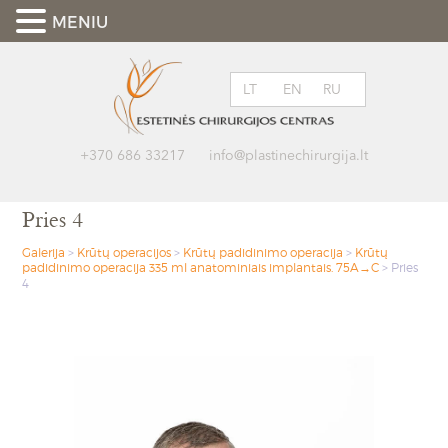
MENIU
LT
EN
RU
+370 686 33217
info@plastinechirurgija.lt
Pries 4
Galerija
>
Krūtų operacijos
>
Krūtų padidinimo operacija
>
Krūtų
padidinimo operacija 335 ml anatominiais implantais. 75A→C
>
Pries
4