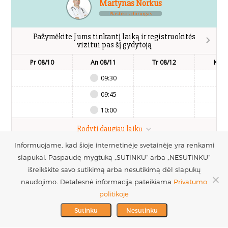
Martynas Norkus
Plastikos chirurgas
Pažymėkite Jums tinkantį laiką ir registruokitės
vizitui pas šį gydytoją
Pr 08/10
An 08/11
Tr 08/12
Kt 0
09:30
09:45
10:00
Rodyti daugiau laikų
Informuojame, kad šioje internetinėje svetainėje yra renkami
slapukai. Paspaudę mygtuką „SUTINKU“ arba „NESUTINKU“
UAB Estetinės
Registruotis vizitui
išreikškite savo sutikimą arba nesutikimą dėl slapukų
chirurgijos centras
+370 686 33217
naudojimo. Detalesnė informacija pateikiama
Privatumo
PARTNERIAI >
Į.k. 300016228
politikoje
MES REMIAME >
PVM mokėtojo kodas
info@plastinechirurgija.lt
Sutinku
Nesutinku
LT100005717312