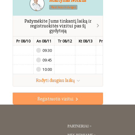
Martynas Norkus
Plastikos chirurgas
Pažymėkite Jums tinkantį laiką ir
registruokitės vizitui pas šį
gydytoją
Pr 08/10
An 08/11
Tr 08/12
Kt 08/13
Pn 08/14
Št 08/15
09:30
09:45
10:00
Rodyti daugiau laikų
Registruotis vizitui
PARTNERIAI >