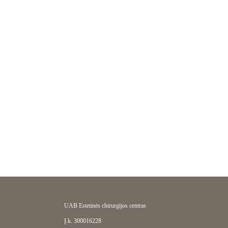
Sk 08/16
Pr 08/17
An 08/18
Tr 08/19
Kt 08/20
Pn 08/21
Št
09:30
09:45
10:00
UAB Estetinės chirurgijos centras
Į.k. 300016228