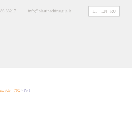
686 33217
info@plastinechirurgija.lt
LT
EN
RU
ntais. 70B→70C
>
Po 1