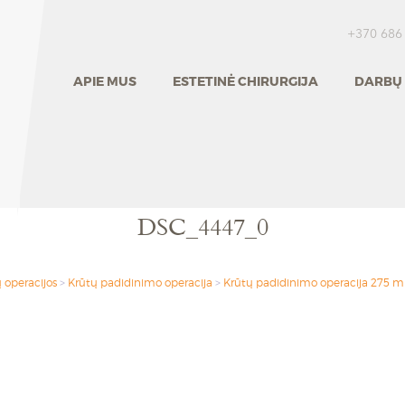
+370 686
APIE MUS
ESTETINĖ CHIRURGIJA
DARBŲ 
DSC_4447_0
 operacijos
>
Krūtų padidinimo operacija
>
Krūtų padidinimo operacija 275 m