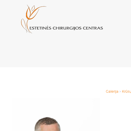
Galerija
>
Krūtų