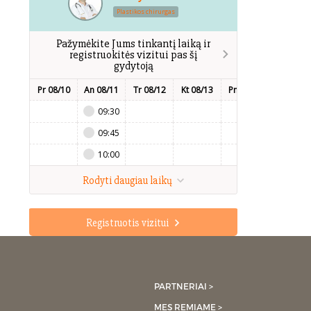
Plastikos chirurgas
Pažymėkite Jums tinkantį laiką ir
registruokitės vizitui pas šį
gydytoją
Pr 08/10
An 08/11
Tr 08/12
Kt 08/13
Pn 08/14
Št 08/15
09:30
09:45
10:00
Rodyti daugiau laikų
Registruotis vizitui
PARTNERIAI >
MES REMIAME >