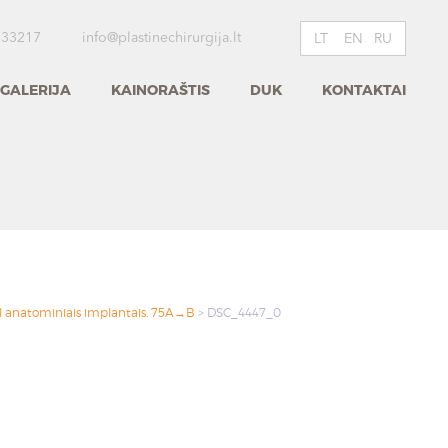
 33217
info@plastinechirurgija.lt
LT
EN
RU
GALERIJA
KAINORAŠTIS
DUK
KONTAKTAI
l anatominiais implantais. 75A→B
>
DSC_4447_0