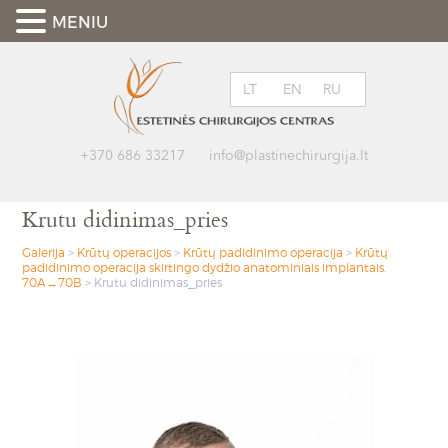
MENIU
LT
EN
RU
+370 686 33217
info@plastinechirurgija.lt
Krutu didinimas_pries
Galerija
>
Krūtų operacijos
>
Krūtų padidinimo operacija
>
Krūtų
padidinimo operacija skirtingo dydžio anatominiais implantais.
70A→70B
>
Krutu didinimas_pries