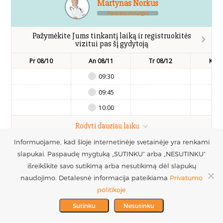
Martynas Norkus
Plastikos chirurgas
Pažymėkite Jums tinkantį laiką ir registruokitės
vizitui pas šį gydytoją
Pr 08/10
An 08/11
Tr 08/12
Kt 0
09:30
09:45
10:00
Rodyti daugiau laikų
Informuojame, kad šioje internetinėje svetainėje yra renkami
slapukai. Paspaudę mygtuką „SUTINKU“ arba „NESUTINKU“
UAB Estetinės
Registruotis vizitui
išreikškite savo sutikimą arba nesutikimą dėl slapukų
chirurgijos centras
+370 686 33217
naudojimo. Detalesnė informacija pateikiama
Privatumo
PARTNERIAI >
Į.k. 300016228
politikoje
MES REMIAME >
PVM mokėtojo kodas
info@plastinechirurgija.lt
Sutinku
Nesutinku
LT100005717312