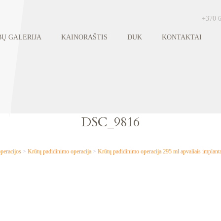
+370 
Ų GALERIJA
KAINORAŠTIS
DUK
KONTAKTAI
DSC_9816
peracijos
>
Krūtų padidinimo operacija
>
Krūtų padidinimo operacija 295 ml apvaliais impla