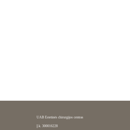
Sk 08/16
Pr 08/17
An 08/18
Tr 08/19
Kt 08/20
Pn 08/21
Št
09:30
09:45
10:00
UAB Estetinės chirurgijos centras
Į.k. 300016228