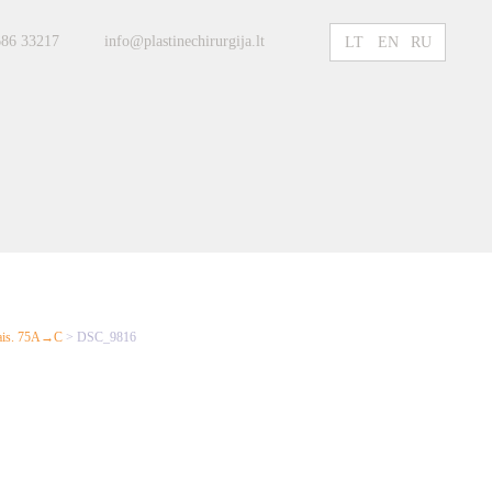
686 33217
info@plastinechirurgija.lt
LT
EN
RU
ntais. 75A→C
>
DSC_9816