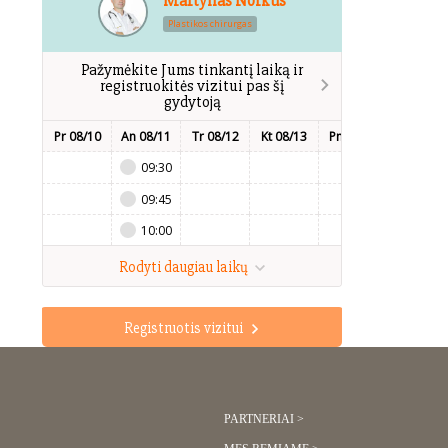
Martynas Norkus
Plastikos chirurgas
Pažymėkite Jums tinkantį laiką ir
registruokitės vizitui pas šį
gydytoją
Pr 08/10
An 08/11
Tr 08/12
Kt 08/13
Pn 08/14
Št 08/15
09:30
09:45
10:00
Rodyti daugiau laikų
Registruotis vizitui
PARTNERIAI >