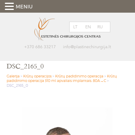
MENIU
LT
EN
RU
+370 686 33217
info@plastinechirurgija.lt
DSC_2165_0
Galerija
>
Krūtų operacijos
>
Krūtų padidinimo operacija
>
Krūtų
padidinimo operacija 310 ml apvaliais implantais. 80A→C
>
DSC_2165_0