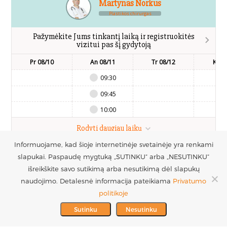
Martynas Norkus
Plastikos chirurgas
Pažymėkite Jums tinkantį laiką ir registruokitės
vizitui pas šį gydytoją
Pr 08/10
An 08/11
Tr 08/12
Kt 0
09:30
09:45
10:00
Rodyti daugiau laikų
Informuojame, kad šioje internetinėje svetainėje yra renkami
slapukai. Paspaudę mygtuką „SUTINKU“ arba „NESUTINKU“
UAB Estetinės
Registruotis vizitui
išreikškite savo sutikimą arba nesutikimą dėl slapukų
chirurgijos centras
+370 686 33217
naudojimo. Detalesnė informacija pateikiama
Privatumo
PARTNERIAI >
Į.k. 300016228
politikoje
MES REMIAME >
PVM mokėtojo kodas
info@plastinechirurgija.lt
Sutinku
Nesutinku
LT100005717312