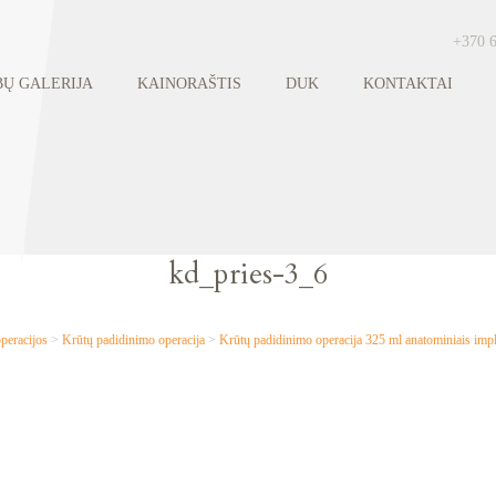
+370 
Ų GALERIJA
KAINORAŠTIS
DUK
KONTAKTAI
kd_pries-3_6
peracijos
>
Krūtų padidinimo operacija
>
Krūtų padidinimo operacija 325 ml anatominiais i