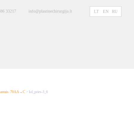
686 33217
info@plastinechirurgija.lt
LT
EN
RU
mplantais. 70AA→C
>
kd_pries-3_6