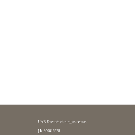
Sk 08/16
Pr 08/17
An 08/18
Tr 08/19
Kt 08/20
Pn 08/21
Št
09:30
09:45
10:00
UAB Estetinės chirurgijos centras
Į.k. 300016228