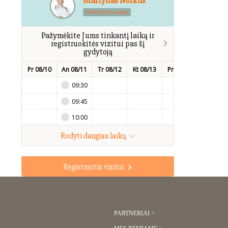
Martynas Norkus
Plastikos chirurgas
Pažymėkite Jums tinkantį laiką ir
registruokitės vizitui pas šį
gydytoją
Pr 08/10
An 08/11
Tr 08/12
Kt 08/13
Pn 08/14
Št 08/15
09:30
09:45
10:00
Rodyti daugiau laikų
Registruotis vizitui
PARTNERIAI >