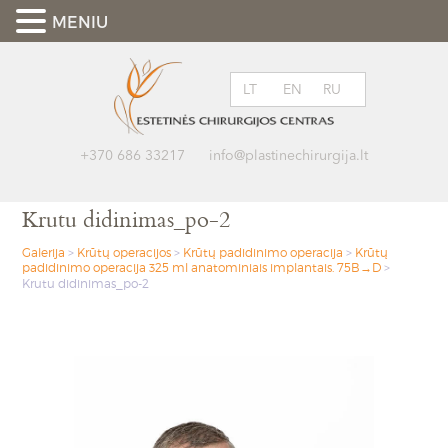
MENIU
LT
EN
RU
+370 686 33217
info@plastinechirurgija.lt
Krutu didinimas_po-2
Galerija
>
Krūtų operacijos
>
Krūtų padidinimo operacija
>
Krūtų
padidinimo operacija 325 ml anatominiais implantais. 75B→D
>
Krutu didinimas_po-2