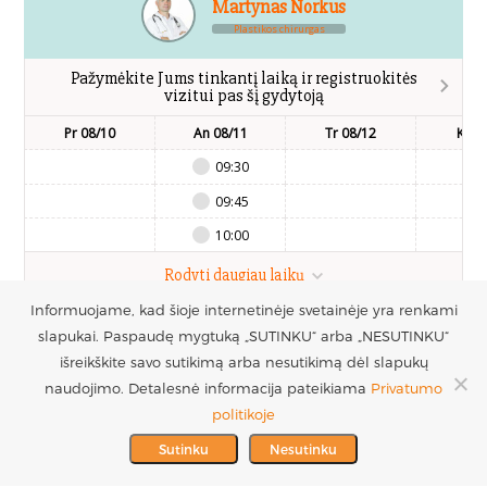
Martynas Norkus
Plastikos chirurgas
Pažymėkite Jums tinkantį laiką ir registruokitės
vizitui pas šį gydytoją
Pr 08/10
An 08/11
Tr 08/12
Kt 0
09:30
09:45
10:00
Rodyti daugiau laikų
Informuojame, kad šioje internetinėje svetainėje yra renkami
slapukai. Paspaudę mygtuką „SUTINKU“ arba „NESUTINKU“
UAB Estetinės
Registruotis vizitui
išreikškite savo sutikimą arba nesutikimą dėl slapukų
chirurgijos centras
+370 686 33217
naudojimo. Detalesnė informacija pateikiama
Privatumo
PARTNERIAI >
Į.k. 300016228
politikoje
MES REMIAME >
PVM mokėtojo kodas
info@plastinechirurgija.lt
Sutinku
Nesutinku
LT100005717312