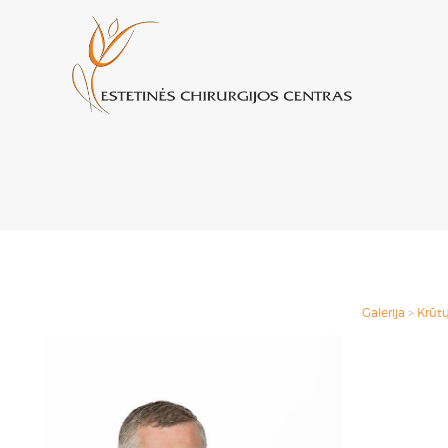
Galerija
>
Krūtų