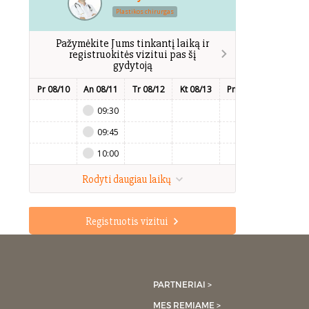
Plastikos chirurgas
Pažymėkite Jums tinkantį laiką ir
registruokitės vizitui pas šį
gydytoją
Pr 08/10
An 08/11
Tr 08/12
Kt 08/13
Pn 08/14
Št 08/15
09:30
09:45
10:00
Rodyti daugiau laikų
Registruotis vizitui
PARTNERIAI >
MES REMIAME >