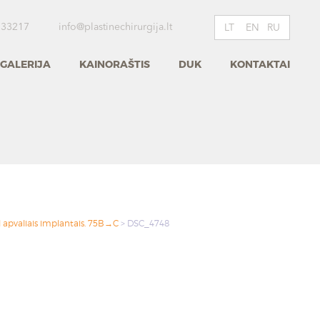
 33217
info@plastinechirurgija.lt
LT
EN
RU
GALERIJA
KAINORAŠTIS
DUK
KONTAKTAI
 apvaliais implantais. 75B→C
>
DSC_4748