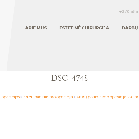
+370 686
APIE MUS
ESTETINĖ CHIRURGIJA
DARBŲ 
DSC_4748
 operacijos
>
Krūtų padidinimo operacija
>
Krūtų padidinimo operacija 330 ml