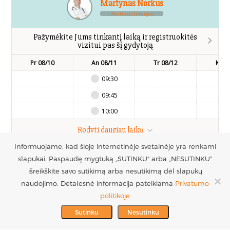
Martynas Norkus
Plastikos chirurgas
Pažymėkite Jums tinkantį laiką ir registruokitės
vizitui pas šį gydytoją
Pr 08/10
An 08/11
Tr 08/12
Kt 0
09:30
09:45
10:00
Rodyti daugiau laikų
Informuojame, kad šioje internetinėje svetainėje yra renkami
slapukai. Paspaudę mygtuką „SUTINKU“ arba „NESUTINKU“
UAB Estetinės
Registruotis vizitui
išreikškite savo sutikimą arba nesutikimą dėl slapukų
chirurgijos centras
+370 686 33217
naudojimo. Detalesnė informacija pateikiama
Privatumo
PARTNERIAI >
Į.k. 300016228
politikoje
MES REMIAME >
PVM mokėtojo kodas
info@plastinechirurgija.lt
Sutinku
Nesutinku
LT100005717312