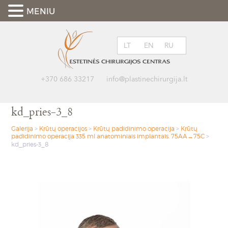
MENIU
LT
EN
RU
+370 686 33217
info@plastinechirurgija.lt
kd_pries-3_8
Galerija
>
Krūtų operacijos
>
Krūtų padidinimo operacija
>
Krūtų
padidinimo operacija 335 ml anatominiais implantais. 75AA→75C
>
kd_pries-3_8