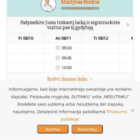
Martynas Norkus
Plastikos chirurgas
Pažymėkite Jums tinkantį laiką ir registruokitės
vizitui pas šį gydytoją
Pr 08/10
An 08/11
Tr 08/12
Kt 0
09:30
09:45
10:00
Rodyti daugiau laikų
Informuojame, kad šioje internetinėje svetainėje yra renkami
slapukai. Paspaudę mygtuką „SUTINKU“ arba „NESUTINKU“
UAB Estetinės
Registruotis vizitui
išreikškite savo sutikimą arba nesutikimą dėl slapukų
chirurgijos centras
+370 686 33217
naudojimo. Detalesnė informacija pateikiama
Privatumo
PARTNERIAI >
Į.k. 300016228
politikoje
MES REMIAME >
PVM mokėtojo kodas
info@plastinechirurgija.lt
Sutinku
Nesutinku
LT100005717312