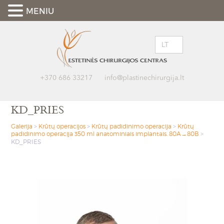
MENIU
LT
+370 686 33217
info@plastinechirurgija.lt
KD_PRIES
Galerija
>
Krūtų operacijos
>
Krūtų padidinimo operacija
>
Krūtų
padidinimo operacija 350 ml anatominiais implantais. 80A→80B
>
KD_PRIES