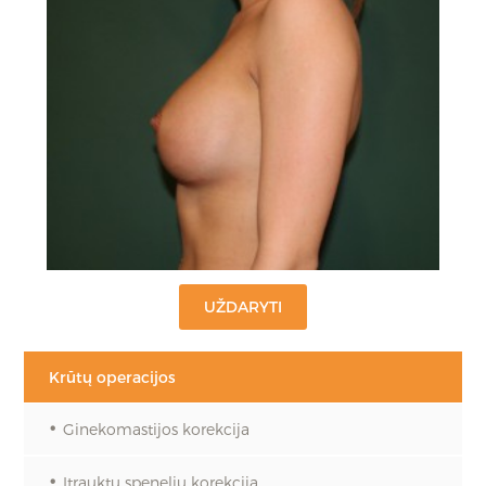
Krūtų operacijos
Ginekomastijos korekcija
Įtrauktų spenelių korekcija