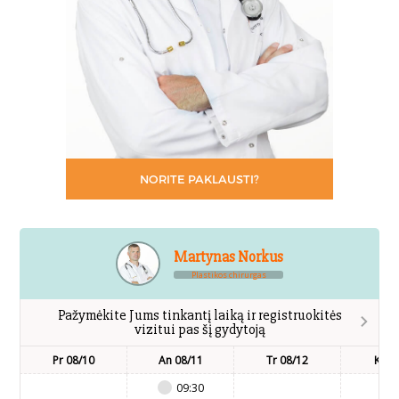
NORITE PAKLAUSTI?
Martynas Norkus
Plastikos chirurgas
Pažymėkite Jums tinkantį laiką ir registruokitės
vizitui pas šį gydytoją
Pr 08/10
An 08/11
Tr 08/12
Kt 0
09:30