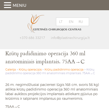
MENIU
LT
EN
RU
+370 686 33217
info@plastinechirurgija.lt
Krūtų padidinimo operacija 360 ml
anatominiais implantais. 75AA→C
Galerija
>
Krūtų operacijos
>
Krūtų padidinimo operacija
>
Krūtų
padidinimo operacija 360 ml anatominiais implantais. 75AA→C
26 m. negimdžiusiai pacientei (ūgis 168 cm, svoris 56 kg)
atlikta krūtų padidinimo operacija 360 ml anatominiais
labai aukštos projekcijos implantais atliekant pjūvius po
krūtimis ir talpinant implantus po raumenimis.
75AA→C