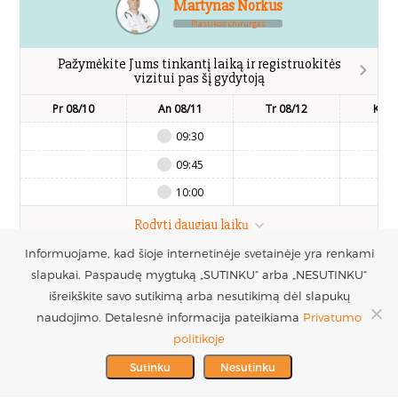
Martynas Norkus
Plastikos chirurgas
Pažymėkite Jums tinkantį laiką ir registruokitės
vizitui pas šį gydytoją
Pr 08/10
An 08/11
Tr 08/12
Kt 0
09:30
09:45
10:00
Rodyti daugiau laikų
Informuojame, kad šioje internetinėje svetainėje yra renkami
slapukai. Paspaudę mygtuką „SUTINKU“ arba „NESUTINKU“
UAB Estetinės
Registruotis vizitui
išreikškite savo sutikimą arba nesutikimą dėl slapukų
chirurgijos centras
+370 686 33217
naudojimo. Detalesnė informacija pateikiama
Privatumo
PARTNERIAI >
Į.k. 300016228
politikoje
MES REMIAME >
PVM mokėtojo kodas
info@plastinechirurgija.lt
Sutinku
Nesutinku
LT100005717312