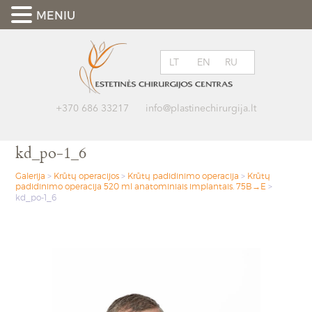
MENIU
LT
EN
RU
+370 686 33217
info@plastinechirurgija.lt
kd_po-1_6
Galerija
>
Krūtų operacijos
>
Krūtų padidinimo operacija
>
Krūtų
padidinimo operacija 520 ml anatominiais implantais. 75B→E
>
kd_po-1_6