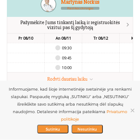
Martynas Norkus
Plastikos chirurgas
Pažymėkite Jums tinkantį laiką ir registruokitės
vizitui pas šį gydytoją
Pr 08/10
An 08/11
Tr 08/12
Kt 0
09:30
09:45
10:00
Rodyti daugiau laikų
Informuojame, kad šioje internetinėje svetainėje yra renkami
slapukai. Paspaudę mygtuką „SUTINKU“ arba „NESUTINKU“
UAB Estetinės
Registruotis vizitui
išreikškite savo sutikimą arba nesutikimą dėl slapukų
chirurgijos centras
+370 686 33217
naudojimo. Detalesnė informacija pateikiama
Privatumo
PARTNERIAI >
Į.k. 300016228
politikoje
MES REMIAME >
PVM mokėtojo kodas
info@plastinechirurgija.lt
Sutinku
Nesutinku
LT100005717312