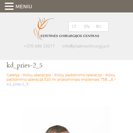
MENIU
LT
EN
RU
+370 686 33217
info@plastinechirurgija.lt
kd_pries-2_5
Galerija
>
Krūtų operacijos
>
Krūtų padidinimo operacija
>
Krūtų
padidinimo operacija 520 ml anatominiais implantais. 75B→E
>
kd_pries-2_5