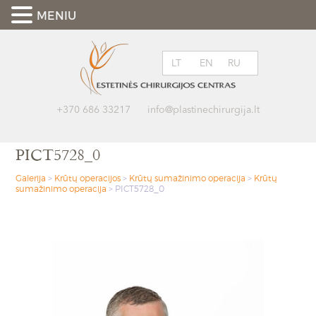
MENIU
LT
EN
RU
+370 686 33217
info@plastinechirurgija.lt
PICT5728_0
Galerija
>
Krūtų operacijos
>
Krūtų sumažinimo operacija
>
Krūtų
sumažinimo operacija
>
PICT5728_0