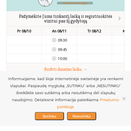
Plastikos chirurgas
Pažymėkite Jums tinkantį laiką ir registruokitės
vizitui pas šį gydytoją
Pr 08/10
An 08/11
Tr 08/12
Kt 0
09:30
09:45
10:00
Rodyti daugiau laikų
Informuojame, kad šioje internetinėje svetainėje yra renkami
slapukai. Paspaudę mygtuką „SUTINKU“ arba „NESUTINKU“
UAB Estetinės
Registruotis vizitui
išreikškite savo sutikimą arba nesutikimą dėl slapukų
chirurgijos centras
+370 686 33217
naudojimo. Detalesnė informacija pateikiama
Privatumo
PARTNERIAI >
Į.k. 300016228
politikoje
MES REMIAME >
PVM mokėtojo kodas
info@plastinechirurgija.lt
Sutinku
Nesutinku
LT100005717312
© 2026 Estetinės chirurgijos centras