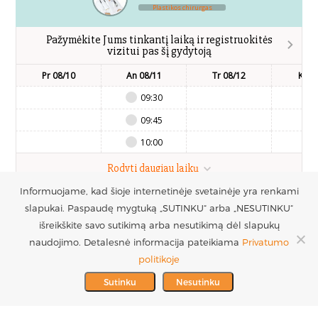
Plastikos chirurgas
Pažymėkite Jums tinkantį laiką ir registruokitės
vizitui pas šį gydytoją
Pr 08/10
An 08/11
Tr 08/12
Kt 0
09:30
09:45
10:00
Rodyti daugiau laikų
Informuojame, kad šioje internetinėje svetainėje yra renkami
slapukai. Paspaudę mygtuką „SUTINKU“ arba „NESUTINKU“
UAB Estetinės
Registruotis vizitui
išreikškite savo sutikimą arba nesutikimą dėl slapukų
chirurgijos centras
+370 686 33217
naudojimo. Detalesnė informacija pateikiama
Privatumo
PARTNERIAI >
Į.k. 300016228
politikoje
MES REMIAME >
PVM mokėtojo kodas
info@plastinechirurgija.lt
Sutinku
Nesutinku
LT100005717312
© 2026 Estetinės chirurgijos centras