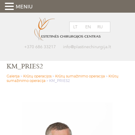
MENIU
LT
EN
RU
+370 686 33217
info@plastinechirurgija.lt
KM_PRIES2
Galerija
>
Krūtų operacijos
>
Krūtų sumažinimo operacija
>
Krūtų
sumažinimo operacija
>
KM_PRIES2