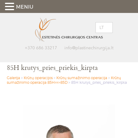
MENIU
LT
+370 686 33217
info@plastinechirurgija.lt
85H krutys_pries_priekis_kirpta
Galerija
>
Krūtų operacijos
>
Krūtų sumažinimo operacija
>
Krūtų
sumažinimo operacija 85H==>85D
>
85H krutys_pries_priekis_kirpta