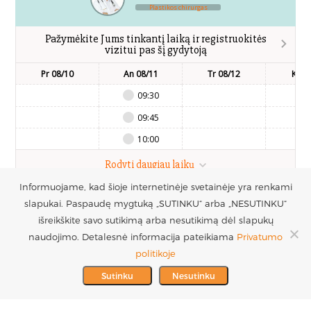
Plastikos chirurgas
Pažymėkite Jums tinkantį laiką ir registruokitės
vizitui pas šį gydytoją
Pr 08/10
An 08/11
Tr 08/12
Kt 0
09:30
09:45
10:00
Rodyti daugiau laikų
Informuojame, kad šioje internetinėje svetainėje yra renkami
slapukai. Paspaudę mygtuką „SUTINKU“ arba „NESUTINKU“
UAB Estetinės
Registruotis vizitui
išreikškite savo sutikimą arba nesutikimą dėl slapukų
chirurgijos centras
+370 686 33217
naudojimo. Detalesnė informacija pateikiama
Privatumo
PARTNERIAI >
Į.k. 300016228
politikoje
MES REMIAME >
PVM mokėtojo kodas
info@plastinechirurgija.lt
Sutinku
Nesutinku
LT100005717312
© 2026 Estetinės chirurgijos centras