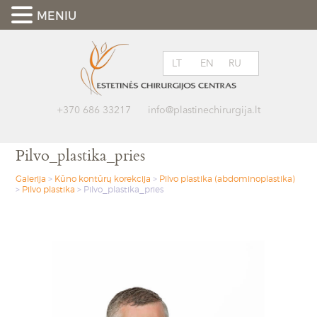
MENIU
LT
EN
RU
+370 686 33217
info@plastinechirurgija.lt
Pilvo_plastika_pries
Galerija
>
Kūno kontūrų korekcija
>
Pilvo plastika (abdominoplastika)
>
Pilvo plastika
>
Pilvo_plastika_pries