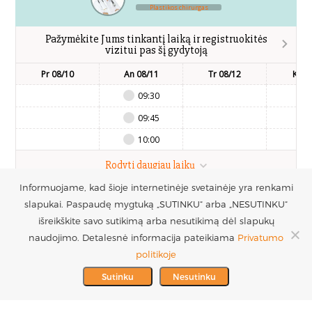
Plastikos chirurgas
Pažymėkite Jums tinkantį laiką ir registruokitės
vizitui pas šį gydytoją
Pr 08/10
An 08/11
Tr 08/12
Kt 0
09:30
09:45
10:00
Rodyti daugiau laikų
Informuojame, kad šioje internetinėje svetainėje yra renkami
slapukai. Paspaudę mygtuką „SUTINKU“ arba „NESUTINKU“
UAB Estetinės
Registruotis vizitui
išreikškite savo sutikimą arba nesutikimą dėl slapukų
chirurgijos centras
+370 686 33217
naudojimo. Detalesnė informacija pateikiama
Privatumo
PARTNERIAI >
Į.k. 300016228
politikoje
MES REMIAME >
PVM mokėtojo kodas
info@plastinechirurgija.lt
Sutinku
Nesutinku
LT100005717312
© 2026 Estetinės chirurgijos centras