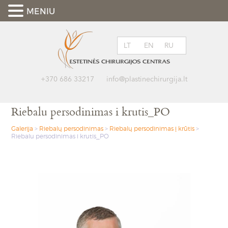
MENIU
LT
EN
RU
+370 686 33217
info@plastinechirurgija.lt
Riebalu persodinimas i krutis_PO
Galerija
>
Riebalų persodinimas
>
Riebalų persodinimas į krūtis
>
Riebalu persodinimas i krutis_PO