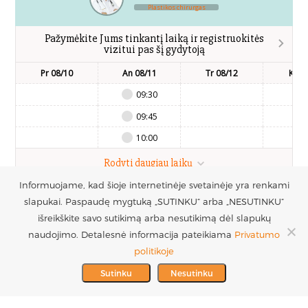
Plastikos chirurgas
Pažymėkite Jums tinkantį laiką ir registruokitės
vizitui pas šį gydytoją
Pr 08/10
An 08/11
Tr 08/12
Kt 0
09:30
09:45
10:00
Rodyti daugiau laikų
Informuojame, kad šioje internetinėje svetainėje yra renkami
slapukai. Paspaudę mygtuką „SUTINKU“ arba „NESUTINKU“
UAB Estetinės
Registruotis vizitui
išreikškite savo sutikimą arba nesutikimą dėl slapukų
chirurgijos centras
+370 686 33217
naudojimo. Detalesnė informacija pateikiama
Privatumo
PARTNERIAI >
Į.k. 300016228
politikoje
MES REMIAME >
PVM mokėtojo kodas
info@plastinechirurgija.lt
Sutinku
Nesutinku
LT100005717312
© 2026 Estetinės chirurgijos centras