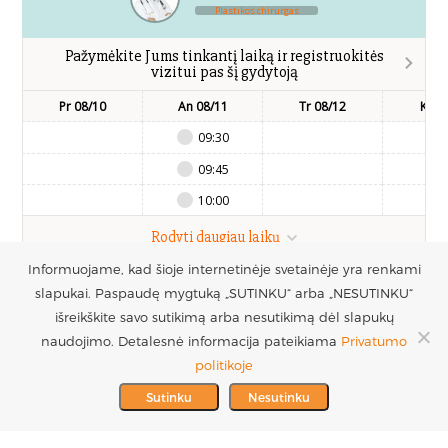
Plastikos chirurgas
Pažymėkite Jums tinkantį laiką ir registruokitės
vizitui pas šį gydytoją
Pr 08/10
An 08/11
Tr 08/12
Kt 0
09:30
09:45
10:00
Rodyti daugiau laikų
Informuojame, kad šioje internetinėje svetainėje yra renkami
slapukai. Paspaudę mygtuką „SUTINKU“ arba „NESUTINKU“
UAB Estetinės
Registruotis vizitui
išreikškite savo sutikimą arba nesutikimą dėl slapukų
chirurgijos centras
+370 686 33217
naudojimo. Detalesnė informacija pateikiama
Privatumo
PARTNERIAI >
Į.k. 300016228
politikoje
MES REMIAME >
PVM mokėtojo kodas
info@plastinechirurgija.lt
Sutinku
Nesutinku
LT100005717312
© 2026 Estetinės chirurgijos centras