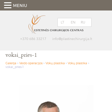
MENIU
LT
EN
RU
+370 686 33217
info@plastinechirurgija.lt
vokai_pries-1
Galerija
>
Veido operacijos
>
Vokų plastika
>
Vokų plastika
>
vokai_pries-1