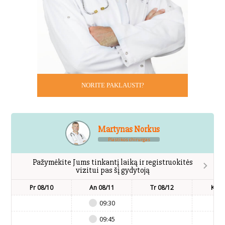
NORITE PAKLAUSTI?
Martynas Norkus
Plastikos chirurgas
Pažymėkite Jums tinkantį laiką ir registruokitės
vizitui pas šį gydytoją
Pr 08/10
An 08/11
Tr 08/12
Kt 0
09:30
09:45