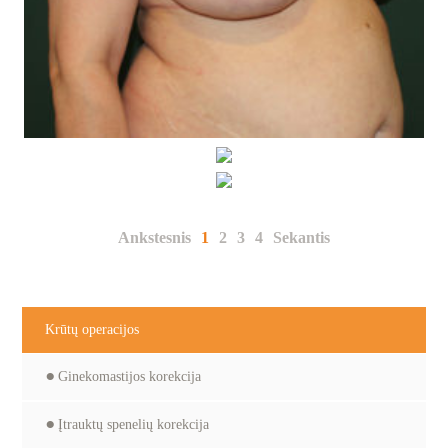
Ankstesnis
1
2
3
4
Sekantis
Krūtų operacijos
Ginekomastijos korekcija
Įtrauktų spenelių korekcija