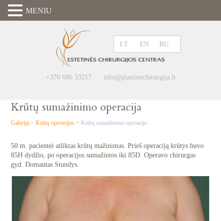
MENIU
LT
EN
RU
+370 686 33217
info@plastinechirurgija.lt
Krūtų sumažinimo operacija
Galerija
>
Krūtų operacijos
>
Krūtų sumažinimo operacija
50 m. pacientei atliktas krūtų mažinimas. Prieš operaciją krūtys buvo
85H dydžio, po operacijos sumažintos iki 85D. Operavo chirurgas
gyd. Domantas Stundys.