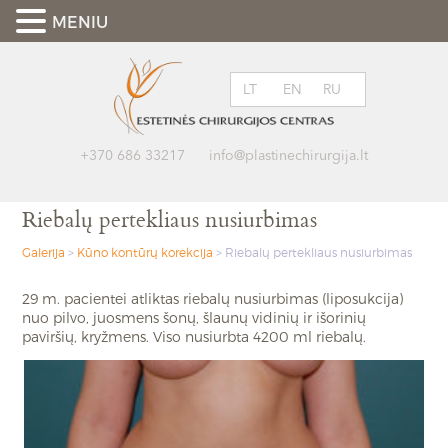
MENIU
LT
EN
RU
+370 686 33217
info@plastinechirurgija.lt
Riebalų pertekliaus nusiurbimas
Galerija
>
Kūno kontūrų korekcija
>
Riebalų pertekliaus nusiurbimas
29 m. pacientei atliktas riebalų nusiurbimas (liposukcija)
nuo pilvo, juosmens šonų, šlaunų vidinių ir išorinių
paviršių, kryžmens. Viso nusiurbta 4200 ml riebalų.