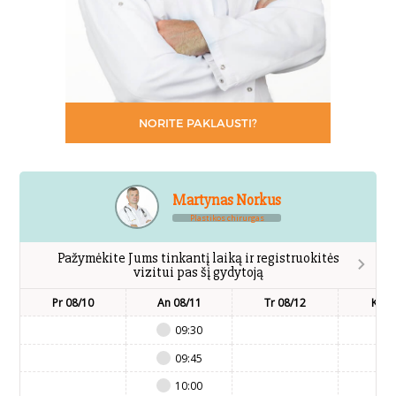
NORITE PAKLAUSTI?
Martynas Norkus
Plastikos chirurgas
Pažymėkite Jums tinkantį laiką ir registruokitės
vizitui pas šį gydytoją
Pr 08/10
An 08/11
Tr 08/12
Kt 0
09:30
09:45
10:00