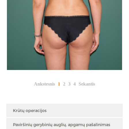
Ankstesnis
1
2
3
4
Sekantis
Krūtų operacijos
Paviršinių gerybinių auglių, apgamų pašalinimas