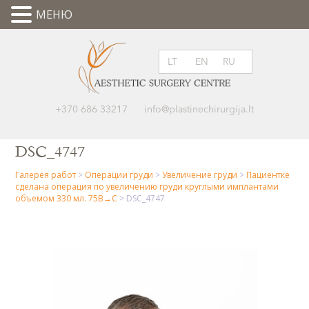
МЕНЮ
LT
EN
RU
+370 686 33217
info@plastinechirurgija.lt
DSC_4747
Галерея работ
>
Операции груди
>
Увеличение груди
>
Пациентке
сделана операция по увеличению груди круглыми имплантами
объемом 330 мл. 75B→C
>
DSC_4747