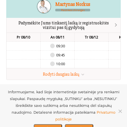
Martynas Norkus
Plastikos chirurgas
Pažymėkite Jums tinkantį laiką ir registruokitės
vizitui pas šį gydytoją
Pr 08/10
An 08/11
Tr 08/12
Kt 0
09:30
09:45
10:00
Rodyti daugiau laikų
Registruotis vizitui
Informuojame, kad šioje internetinėje svetainėje yra renkami
UAB Estetinės
Моб. тел.:
slapukai. Paspaudę mygtuką „SUTINKU“ arba „NESUTINKU“
chirurgijos centras
+370 686 33217
išreikškite savo sutikimą arba nesutikimą dėl slapukų
ПАРТНЕРЫ >
Код пр-ия: 300016228
naudojimo. Detalesnė informacija pateikiama
Privatumo
МЫ ПОДДЕРЖИВАЕМ
politikoje
НДС: LT100005717312
Эл. почта:
>