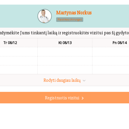
Martynas Norkus
Plastikos chirurgas
ažymėkite Jums tinkantį laiką ir registruokitės vizitui pas šį gydyto
Tr 08/12
Kt 08/13
Pn 08/14
Rodyti daugiau laikų
Registruotis vizitui