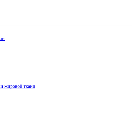
гии
ки жировой ткани