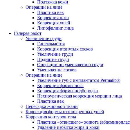
Подтяжка кожи
Операции на лице
Пластика век
Коррекция носа
Коррекция ушей
Липофилинг лица
Галерея работ
Увеличение груди
Гинекомастия
Коррекция втянутых сосков
Увеличение груди
Поднятие груди
Операции по уменьшению груди
Уменьшение сосков
Операции на лице
Увеличение губ с имплантатом Permalip®
Коррекция формы носа
Коррекция формы подбородка
Нехирургическая коррекция морщин лица
Пластика век
Пересадка жировой ткани
Коррекция формы оттопыренных ушей
Коррекция контуров тела
Пластика «отвисшего» живота (абдоминоплас
Удаление избытка жира и кожи