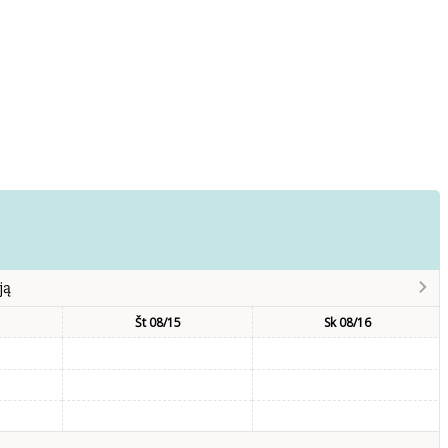
ją
Št 08/15
Sk 08/16