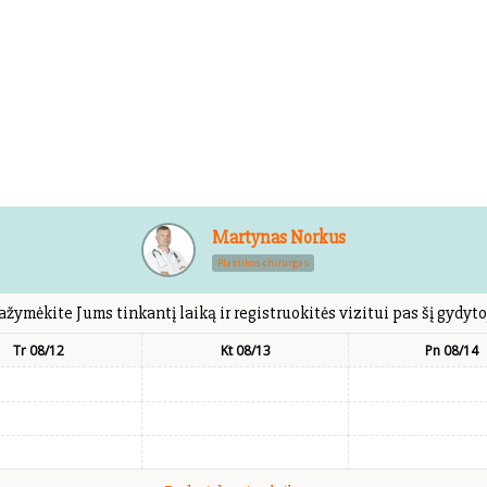
Martynas Norkus
Plastikos chirurgas
ažymėkite Jums tinkantį laiką ir registruokitės vizitui pas šį gydyto
Tr 08/12
Kt 08/13
Pn 08/14