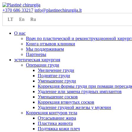
+370 686 33217
info@plastinechirurgija.lt
LT
En
Ru
О нас
Врач по пластической и реконструкционной хирур
Книга отзывов клиники
Мы поддерживаем
Партнеры
эстетическая хирургия
Операции груди
Увеличение груди
Поднятие груди
Уменьшение груди
Коррекция формы груди при помащи пересад
Удаление или замена грудных имплантов
Уменьшение сосков
Коррекция втянутых сосков
Удаление грудной железы у мужчин
Коррекция контуров тела
Oтсасывание жира
Пластика живота
Подтяжка кожи плеч