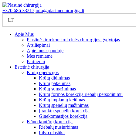
+370 686 33217
info@plastinechirurgija.lt
LT
Apie Mus
Plastinės ir rekonstrukcinės chirurgijos gydytojas
Atsiliepimai
Apie mus spaudoje
Mes remiame
Partneriai
Estetinė chirurgija
Krūtų operacijos
Krūtų didinimas
Krūtų pakėlimas
Krūtų sumažinimas
Krūtų formos korekcija riebalų persodinimu
Krūtų implantų keitimas
Krūtų spenelių mažinimas
Įtrauktų spenelių korekcija
Ginekomastijos korekcija
Kūno kontūrų korekcija
Riebalų nusiurbimas
Pilvo plastika