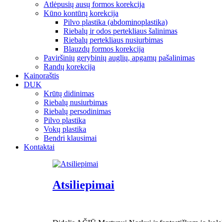
Atlėpusių ausų formos korekcija
Kūno kontūrų korekcija
Pilvo plastika (abdominoplastika)
Riebalų ir odos pertekliaus šalinimas
Riebalų pertekliaus nusiurbimas
Blauzdų formos korekcija
Paviršinių gerybinių auglių, apgamų pašalinimas
Randų korekcija
Kainoraštis
DUK
Krūtų didinimas
Riebalų nusiurbimas
Riebalų persodinimas
Pilvo plastika
Vokų plastika
Bendri klausimai
Kontaktai
Atsiliepimai