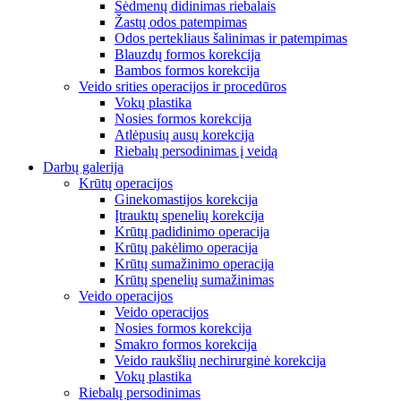
Sėdmenų didinimas riebalais
Žastų odos patempimas
Odos pertekliaus šalinimas ir patempimas
Blauzdų formos korekcija
Bambos formos korekcija
Veido srities operacijos ir procedūros
Vokų plastika
Nosies formos korekcija
Atlėpusių ausų korekcija
Riebalų persodinimas į veidą
Darbų galerija
Krūtų operacijos
Ginekomastijos korekcija
Įtrauktų spenelių korekcija
Krūtų padidinimo operacija
Krūtų pakėlimo operacija
Krūtų sumažinimo operacija
Krūtų spenelių sumažinimas
Veido operacijos
Veido operacijos
Nosies formos korekcija
Smakro formos korekcija
Veido raukšlių nechirurginė korekcija
Vokų plastika
Riebalų persodinimas