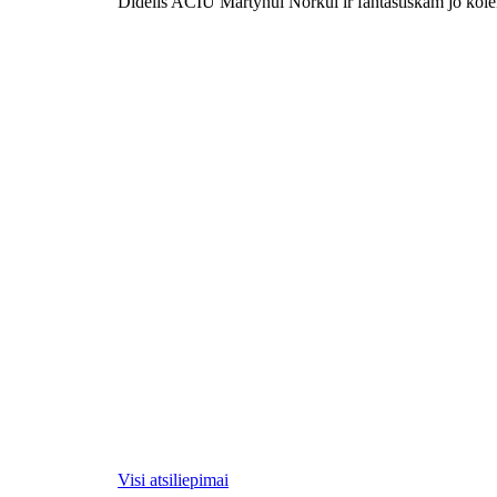
Didelis AČIŪ Martynui Norkui ir fantastiškam jo kolekt
Visi atsiliepimai