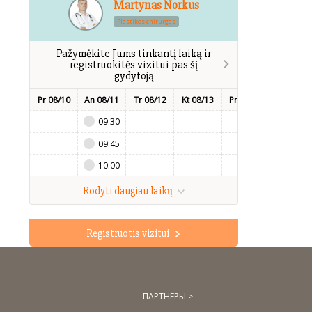
Martynas Norkus
Plastikos chirurgas
Pažymėkite Jums tinkantį laiką ir
registruokitės vizitui pas šį
gydytoją
Pr 08/10
An 08/11
Tr 08/12
Kt 08/13
Pn 08/14
Št 08/15
09:30
09:45
10:00
Rodyti daugiau laikų
Registruotis vizitui
ПАРТНЕРЫ >