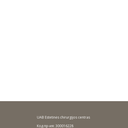
Sk 08/16
Pr 08/17
An 08/18
Tr 08/19
Kt 08/20
Pn 08/21
Št
09:30
09:45
10:00
UAB Estetinės chirurgijos centras
Код пр-ия: 300016228