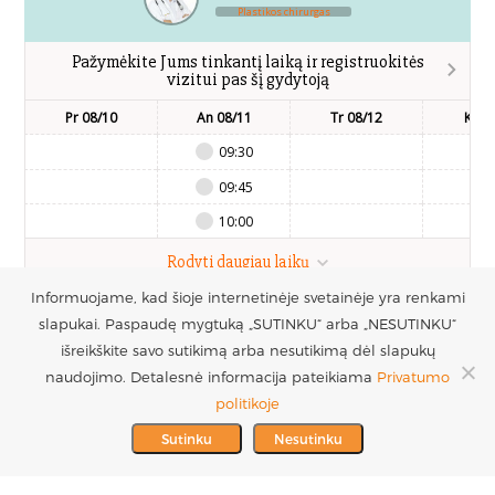
Plastikos chirurgas
Pažymėkite Jums tinkantį laiką ir registruokitės
vizitui pas šį gydytoją
Pr 08/10
An 08/11
Tr 08/12
Kt 0
09:30
09:45
10:00
Rodyti daugiau laikų
Informuojame, kad šioje internetinėje svetainėje yra renkami
slapukai. Paspaudę mygtuką „SUTINKU“ arba „NESUTINKU“
UAB Estetinės
Registruotis vizitui
išreikškite savo sutikimą arba nesutikimą dėl slapukų
chirurgijos centras
+370 686 33217
naudojimo. Detalesnė informacija pateikiama
Privatumo
PARTNERIAI >
Į.k. 300016228
politikoje
MES REMIAME >
PVM mokėtojo kodas
info@plastinechirurgija.lt
Sutinku
Nesutinku
LT100005717312
© 2026 Estetinės chirurgijos centras