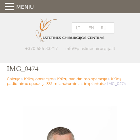
MENIU
LT
EN
RU
+370 686 33217
info@plastinechirurgija.lt
IMG_0474
Galerija
>
Krūtų operacijos
>
Krūtų padidinimo operacija
>
Krūtų
padidinimo operacija 335 ml anatominiais implantais
>
IMG_0474