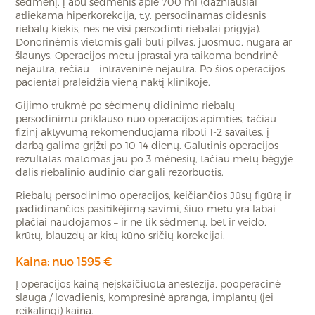
sėdmenį, į abu sėdmenis apie 700 ml (dažniausiai
atliekama hiperkorekcija, t.y. persodinamas didesnis
riebalų kiekis, nes ne visi persodinti riebalai prigyja).
Donorinėmis vietomis gali būti pilvas, juosmuo, nugara ar
šlaunys. Operacijos metu įprastai yra taikoma bendrinė
nejautra, rečiau – intraveninė nejautra. Po šios operacijos
pacientai praleidžia vieną naktį klinikoje.
Gijimo trukmė po sėdmenų didinimo riebalų
persodinimu priklauso nuo operacijos apimties, tačiau
fizinį aktyvumą rekomenduojama riboti 1-2 savaites, į
darbą galima grįžti po 10-14 dienų. Galutinis operacijos
rezultatas matomas jau po 3 mėnesių, tačiau metų bėgyje
dalis riebalinio audinio dar gali rezorbuotis.
Riebalų persodinimo operacijos, keičiančios Jūsų figūrą ir
padidinančios pasitikėjimą savimi, šiuo metu yra labai
plačiai naudojamos – ir ne tik sėdmenų, bet ir veido,
krūtų, blauzdų ar kitų kūno sričių korekcijai.
Kaina: nuo 1595 €
Į operacijos kainą neįskaičiuota anestezija, pooperacinė
slauga / lovadienis, kompresinė apranga, implantų (jei
reikalingi) kaina.