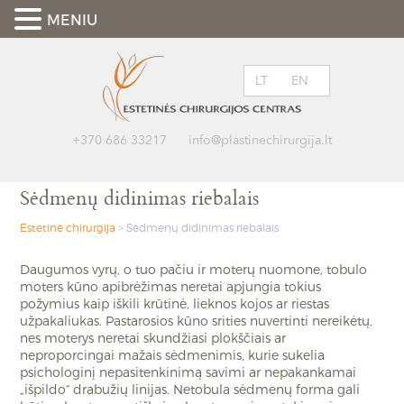
MENIU
LT
EN
+370 686 33217
info@plastinechirurgija.lt
Sėdmenų didinimas riebalais
Estetinė chirurgija
>
Sėdmenų didinimas riebalais
Daugumos vyrų, o tuo pačiu ir moterų nuomone, tobulo
moters kūno apibrėžimas neretai apjungia tokius
požymius kaip iškili krūtinė, lieknos kojos ar riestas
užpakaliukas. Pastarosios kūno srities nuvertinti nereikėtų,
nes moterys neretai skundžiasi plokščiais ar
neproporcingai mažais sėdmenimis, kurie sukelia
psichologinį nepasitenkinimą savimi ar nepakankamai
„išpildo“ drabužių linijas. Netobula sėdmenų forma gali