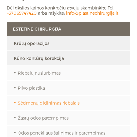
Dėl tikslios kainos konkrečiu atveju skambinkite Tel.
+37065747420
arba rašykite:
info@plastinechirurgija.lt
ESTETINĖ CHIRURGIJA
Krūtų operacijos
Kūno kontūrų korekcija
Riebalų nusiurbimas
Pilvo plastika
Sėdmenų didinimas riebalais
Žastų odos patempimas
Odos pertekliaus šalinimas ir patempimas