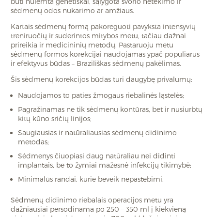
būti nulemta genetiškai, sąlygota svorio netekimo ir
sėdmenų odos nukarimo ar amžiaus.
Kartais sėdmenų formą pakoreguoti pavyksta intensyvių
treniruočių ir suderintos mitybos metu, tačiau dažnai
prireikia ir medicininių metodų. Pastaruoju metu
sėdmenų formos korekcijai naudojamas ypač populiarus
ir efektyvus būdas – Braziliškas sėdmenų pakėlimas.
Šis sėdmenų korekcijos būdas turi daugybę privalumų:
Naudojamos to paties žmogaus riebalinės ląstelės;
Pagražinamas ne tik sėdmenų kontūras, bet ir nusiurbtų
kitų kūno sričių linijos;
Saugiausias ir natūraliausias sėdmenų didinimo
metodas;
Sėdmenys čiuopiasi daug natūraliau nei didinti
implantais, be to žymiai mažesnė infekcijų tikimybė;
Minimalūs randai, kurie beveik nepastebimi.
Sėdmenų didinimo riebalais operacijos metu yra
dažniausiai persodinama po 250 – 350 ml į kiekvieną