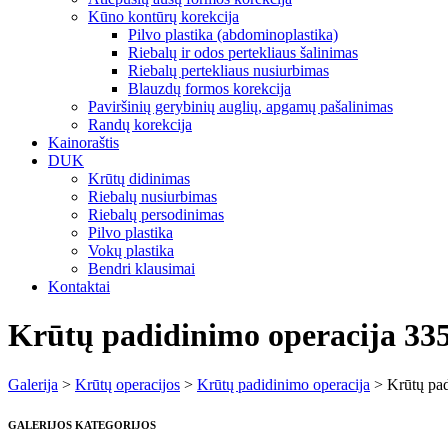
Kūno kontūrų korekcija
Pilvo plastika (abdominoplastika)
Riebalų ir odos pertekliaus šalinimas
Riebalų pertekliaus nusiurbimas
Blauzdų formos korekcija
Paviršinių gerybinių auglių, apgamų pašalinimas
Randų korekcija
Kainoraštis
DUK
Krūtų didinimas
Riebalų nusiurbimas
Riebalų persodinimas
Pilvo plastika
Vokų plastika
Bendri klausimai
Kontaktai
Krūtų padidinimo operacija 33
Galerija
>
Krūtų operacijos
>
Krūtų padidinimo operacija
>
Krūtų pa
GALERIJOS KATEGORIJOS