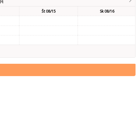
ją
Št 08/15
Sk 08/16