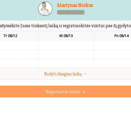
Martynas Norkus
Plastikos chirurgas
ažymėkite Jums tinkantį laiką ir registruokitės vizitui pas šį gydyto
Tr 08/12
Kt 08/13
Pn 08/14
Rodyti daugiau laikų
Registruotis vizitui