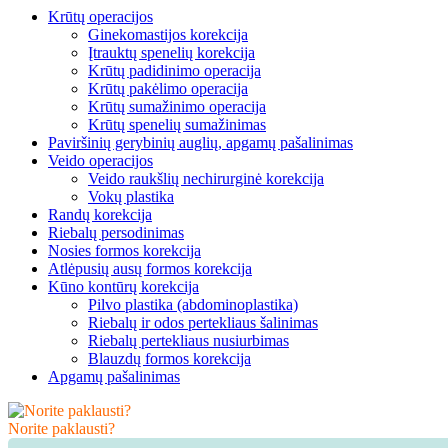
Krūtų operacijos
Ginekomastijos korekcija
Įtrauktų spenelių korekcija
Krūtų padidinimo operacija
Krūtų pakėlimo operacija
Krūtų sumažinimo operacija
Krūtų spenelių sumažinimas
Paviršinių gerybinių auglių, apgamų pašalinimas
Veido operacijos
Veido raukšlių nechirurginė korekcija
Vokų plastika
Randų korekcija
Riebalų persodinimas
Nosies formos korekcija
Atlėpusių ausų formos korekcija
Kūno kontūrų korekcija
Pilvo plastika (abdominoplastika)
Riebalų ir odos pertekliaus šalinimas
Riebalų pertekliaus nusiurbimas
Blauzdų formos korekcija
Apgamų pašalinimas
Norite paklausti?