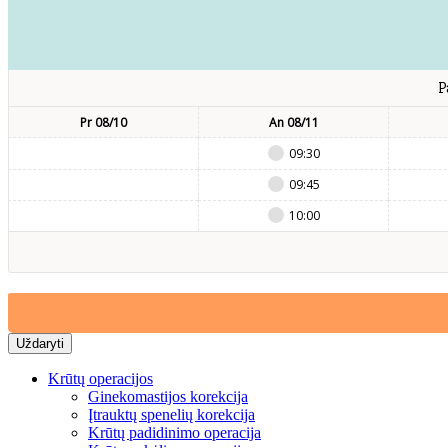
P
Pr 08/10
An 08/11
09:30
09:45
10:00
Krūtų operacijos
Ginekomastijos korekcija
Įtrauktų spenelių korekcija
Krūtų padidinimo operacija