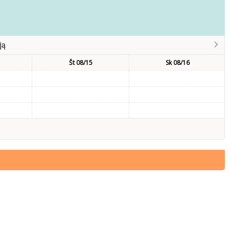
ją
Št 08/15
Sk 08/16