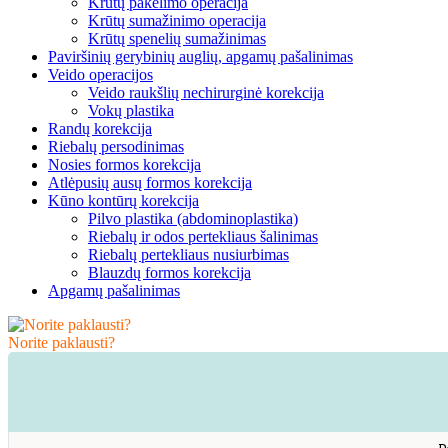
Krūtų pakėlimo operacija
Krūtų sumažinimo operacija
Krūtų spenelių sumažinimas
Paviršinių gerybinių auglių, apgamų pašalinimas
Veido operacijos
Veido raukšlių nechirurginė korekcija
Vokų plastika
Randų korekcija
Riebalų persodinimas
Nosies formos korekcija
Atlėpusių ausų formos korekcija
Kūno kontūrų korekcija
Pilvo plastika (abdominoplastika)
Riebalų ir odos pertekliaus šalinimas
Riebalų pertekliaus nusiurbimas
Blauzdų formos korekcija
Apgamų pašalinimas
Norite paklausti?