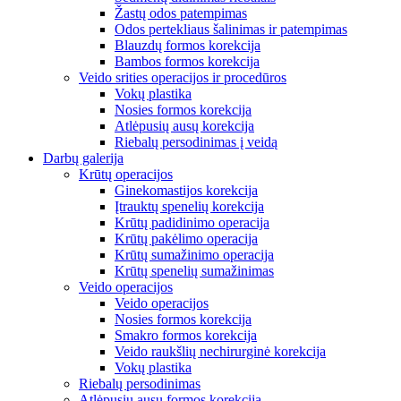
Žastų odos patempimas
Odos pertekliaus šalinimas ir patempimas
Blauzdų formos korekcija
Bambos formos korekcija
Veido srities operacijos ir procedūros
Vokų plastika
Nosies formos korekcija
Atlėpusių ausų korekcija
Riebalų persodinimas į veidą
Darbų galerija
Krūtų operacijos
Ginekomastijos korekcija
Įtrauktų spenelių korekcija
Krūtų padidinimo operacija
Krūtų pakėlimo operacija
Krūtų sumažinimo operacija
Krūtų spenelių sumažinimas
Veido operacijos
Veido operacijos
Nosies formos korekcija
Smakro formos korekcija
Veido raukšlių nechirurginė korekcija
Vokų plastika
Riebalų persodinimas
Atlėpusių ausų formos korekcija