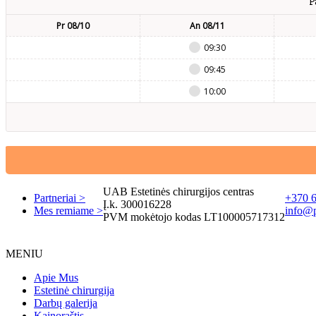
P
Pr 08/10
An 08/11
09:30
09:45
10:00
UAB Estetinės chirurgijos centras
Partneriai >
+370 
Į.k. 300016228
Mes remiame >
info@pl
PVM mokėtojo kodas LT100005717312
MENIU
Apie Mus
Estetinė chirurgija
Darbų galerija
Kainoraštis