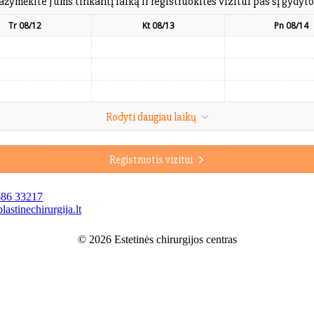
ažymėkite Jums tinkantį laiką ir registruokitės vizitui pas šį gydyto
Tr 08/12
Kt 08/13
Pn 08/14
Rodyti daugiau laikų
Registruotis vizitui
686 33217
astinechirurgija.lt
© 2026 Estetinės chirurgijos centras