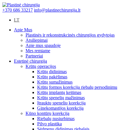
+370 686 33217
info@plastinechirurgija.lt
LT
Apie Mus
Plastinės ir rekonstrukcinės chirurgijos gydytojas
Atsiliepimai
Apie mus spaudoje
Mes remiame
Partneriai
Estetinė chirurgija
Krūtų operacijos
Krūtų didinimas
Krūtų pakėlimas
Krūtų sumažinimas
Krūtų formos korekcija riebalų persodinimu
Krūtų implantų keitimas
Krūtų spenelių mažinimas
Įtrauktų spenelių korekcija
Ginekomastijos korekcija
Kūno kontūrų korekcija
Riebalų nusiurbimas
Pilvo plastika
Sėdmenų didinimas riebalais