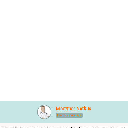
Martynas Norkus
Plastikos chirurgas